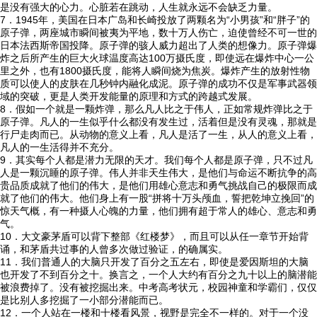
是没有强大的心力。心脏若在跳动，人生就永远不会缺乏力量。
7．1945年，美国在日本广岛和长崎投放了两颗名为“小男孩”和“胖子”的
原子弹，两座城市瞬间被夷为平地，数十万人伤亡，迫使曾经不可一世的
日本法西斯帝国投降。原子弹的骇人威力超出了人类的想像力。原子弹爆
炸之后所产生的巨大火球温度高达100万摄氏度，即使远在爆炸中心一公
里之外，也有1800摄氏度，能将人瞬间烧为焦炭。爆炸产生的放射性物
质可以使人的皮肤在几秒钟内融化成泥。原子弹的成功不仅是军事武器领
域的突破，更是人类开发能量的原理和方式的跨越式发展。
8．假如一个就是一颗炸弹，那么凡人比之于伟人，正如常规炸弹比之于
原子弹。凡人的一生似乎什么都没有发生过，活着但是没有灵魂，那就是
行尸走肉而已。从动物的意义上看，凡人是活了一生，从人的意义上看，
凡人的一生活得并不充分。
9．其实每个人都是潜力无限的天才。我们每个人都是原子弹，只不过凡
人是一颗沉睡的原子弹。伟人并非天生伟大，是他们与命运不断抗争的高
贵品质成就了他们的伟大，是他们用雄心意志和勇气挑战自己的极限而成
就了他们的伟大。他们身上有一股“拼将十万头颅血，誓把乾坤立挽回”的
惊天气概，有一种摄人心魄的力量，他们拥有超于常人的雄心、意志和勇
气。
10．大文豪茅盾可以背下整部《红楼梦》，而且可以从任一章节开始背
诵，和茅盾共过事的人曾多次做过验证，的确属实。
11．我们普通人的大脑只开发了百分之五左右，即使是爱因斯坦的大脑
也开发了不到百分之十。换言之，一个人大约有百分之九十以上的脑潜能
被浪费掉了。没有被挖掘出来。中考高考状元，校园神童和学霸们，仅仅
是比别人多挖掘了一小部分潜能而已。
12．一个人站在一楼和十楼看风景，视野是完全不一样的。对于一个没