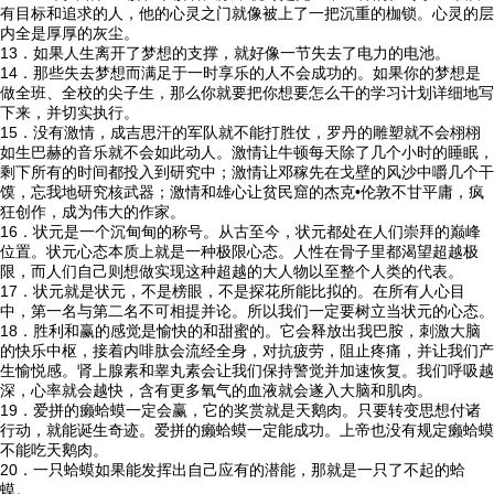
有目标和追求的人，他的心灵之门就像被上了一把沉重的枷锁。心灵的层
内全是厚厚的灰尘。
13．如果人生离开了梦想的支撑，就好像一节失去了电力的电池。
14．那些失去梦想而满足于一时享乐的人不会成功的。如果你的梦想是
做全班、全校的尖子生，那么你就要把你想要怎么干的学习计划详细地写
下来，并切实执行。
15．没有激情，成吉思汗的军队就不能打胜仗，罗丹的雕塑就不会栩栩
如生巴赫的音乐就不会如此动人。激情让牛顿每天除了几个小时的睡眠，
剩下所有的时间都投入到研究中；激情让邓稼先在戈壁的风沙中嚼几个干
馍，忘我地研究核武器；激情和雄心让贫民窟的杰克•伦敦不甘平庸，疯
狂创作，成为伟大的作家。
16．状元是一个沉甸甸的称号。从古至今，状元都处在人们崇拜的巅峰
位置。状元心态本质上就是一种极限心态。人性在骨子里都渴望超越极
限，而人们自己则想做实现这种超越的大人物以至整个人类的代表。
17．状元就是状元，不是榜眼，不是探花所能比拟的。在所有人心目
中，第一名与第二名不可相提并论。所以我们一定要树立当状元的心态。
18．胜利和赢的感觉是愉快的和甜蜜的。它会释放出我巴胺，刺激大脑
的快乐中枢，接着内啡肽会流经全身，对抗疲劳，阻止疼痛，并让我们产
生愉悦感。肾上腺素和睾丸素会让我们保持警觉并加速恢复。我们呼吸越
深，心率就会越快，含有更多氧气的血液就会遂入大脑和肌肉。
19．爱拼的癞蛤蟆一定会赢，它的奖赏就是天鹅肉。只要转变思想付诸
行动，就能诞生奇迹。爱拼的癞蛤蟆一定能成功。上帝也没有规定癞蛤蟆
不能吃天鹅肉。
20．一只蛤蟆如果能发挥出自己应有的潜能，那就是一只了不起的蛤
蟆。