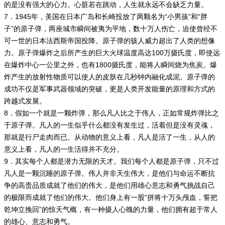
的是没有强大的心力。心脏若在跳动，人生就永远不会缺乏力量。
7．1945年，美国在日本广岛和长崎投放了两颗名为“小男孩”和“胖
子”的原子弹，两座城市瞬间被夷为平地，数十万人伤亡，迫使曾经不
可一世的日本法西斯帝国投降。原子弹的骇人威力超出了人类的想像
力。原子弹爆炸之后所产生的巨大火球温度高达100万摄氏度，即使远
在爆炸中心一公里之外，也有1800摄氏度，能将人瞬间烧为焦炭。爆
炸产生的放射性物质可以使人的皮肤在几秒钟内融化成泥。原子弹的
成功不仅是军事武器领域的突破，更是人类开发能量的原理和方式的
跨越式发展。
8．假如一个就是一颗炸弹，那么凡人比之于伟人，正如常规炸弹比之
于原子弹。凡人的一生似乎什么都没有发生过，活着但是没有灵魂，
那就是行尸走肉而已。从动物的意义上看，凡人是活了一生，从人的
意义上看，凡人的一生活得并不充分。
9．其实每个人都是潜力无限的天才。我们每个人都是原子弹，只不过
凡人是一颗沉睡的原子弹。伟人并非天生伟大，是他们与命运不断抗
争的高贵品质成就了他们的伟大，是他们用雄心意志和勇气挑战自己
的极限而成就了他们的伟大。他们身上有一股“拼将十万头颅血，誓把
乾坤立挽回”的惊天气概，有一种摄人心魄的力量，他们拥有超于常人
的雄心、意志和勇气。