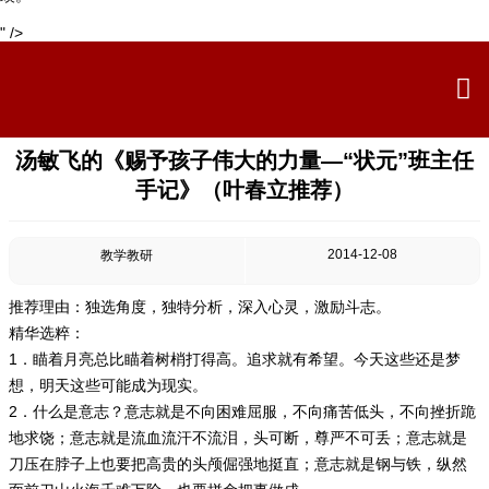
" />

汤敏飞的《赐予孩子伟大的力量—“状元”班主任
手记》（叶春立推荐）
2014-12-08
教学教研
推荐理由：独选角度，独特分析，深入心灵，激励斗志。
精华选粹：
1．瞄着月亮总比瞄着树梢打得高。追求就有希望。今天这些还是梦
想，明天这些可能成为现实。
2．什么是意志？意志就是不向困难屈服，不向痛苦低头，不向挫折跪
地求饶；意志就是流血流汗不流泪，头可断，尊严不可丢；意志就是
刀压在脖子上也要把高贵的头颅倔强地挺直；意志就是钢与铁，纵然