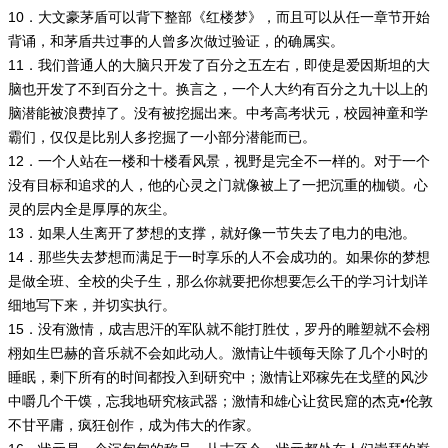
10．大文豪茅盾可以背下整部《红楼梦》，而且可以从任一章节开始
背诵，和茅盾共过事的人曾多次做过验证，的确属实。
11．我们普通人的大脑只开发了百分之五左右，即使是爱因斯坦的大
脑也开发了不到百分之十。换言之，一个人大约有百分之九十以上的
脑潜能被浪费掉了。没有被挖掘出来。中考高考状元，校园神童和学
霸们，仅仅是比别人多挖掘了一小部分潜能而已。
12．一个人站在一楼和十楼看风景，视野是完全不一样的。对于一个
没有目标和追求的人，他的心灵之门就像被上了一把沉重的枷锁。心
灵的层内全是厚厚的灰尘。
13．如果人生离开了梦想的支撑，就好像一节失去了电力的电池。
14．那些失去梦想而满足于一时享乐的人不会成功的。如果你的梦想
是做全班、全校的尖子生，那么你就要把你想要怎么干的学习计划详
细地写下来，并切实执行。
15．没有激情，成吉思汗的军队就不能打胜仗，罗丹的雕塑就不会栩
栩如生巴赫的音乐就不会如此动人。激情让牛顿每天除了几个小时的
睡眠，剩下所有的时间都投入到研究中；激情让邓稼先在戈壁的风沙
中嚼几个干馍，忘我地研究核武器；激情和雄心让贫民窟的杰克•伦敦
不甘平庸，疯狂创作，成为伟大的作家。