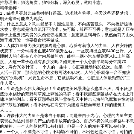
推荐理由：独选角度，独特分析，深入心灵，激励斗志。
精华选粹：
1．瞄着月亮总比瞄着树梢打得高。追求就有希望。今天这些还是梦想，
明天这些可能成为现实。
2．什么是意志？意志就是不向困难屈服，不向痛苦低头，不向挫折跪地
求饶；意志就是流血流汗不流泪，头可断，尊严不可丢；意志就是刀压在

首页
脖子上也要把高贵的头颅倔强地挺直；意志就是钢与铁，纵然面前刀山火
海千难万险，也要拼命把事做成。
3．人体力量最为强大的肌肉是心肌。心脏有着惊人的力量。人在安静的

学校概况
状态下，一分钟搏出血液4500毫升左右。一昼夜搏出血液6400公斤。入
睡时人的心脏在八小时内所做的功，能把一辆小汽车举到两米以上的高
度。人这一辈子心跳有多少次呢？如果按一个人心脏平均每分钟跳70

信息公开
次，寿命70岁计算，一个人的一生中，心脏要跳动约26亿次。如果一个
人活一百岁，那么他的心跳次数可达40亿次。人的心脏就像一台不知疲
倦的“永动机”，只要生命不息，它就跳动不止。心脏是人体最勤劳的“工

教学教研
作人员”。
4．生命是多么伟大和美好！生命的绝美风景我怎么也看不厌。看不厌那

最新公告
些涉水踢沙的荒野与草原上奔驰的马群；看不厌那些穿隧越桥在大地上呼
啸冲刺的列车；看不厌那些战风斗雪在蓝天中博击云海的飞鹰和在惊涛骇
浪中鼓起的船帆；看不厌站在高空中为建造高楼而辛勤工作的建筑工

校园新闻
人……
5．许多伟大的力量不是来自于肌肉，而是来自于内心。心理的力量主要
表现在为达到目标而产生的绝不放弃的恒心、百折不挠的意志和奋斗不息

科学技术实验校
的精神。一个人的躯体可以被打倒，但是一个人的精神不可以被打倒。
6．一个人，不漂亮不可怕，不聪颖不可怕，不出色还是不可怕，可怕的