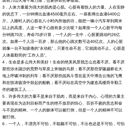
面前刀山火海千难万险，也要拼命把事做成。
3．人体力量最为强大的肌肉是心肌。心脏有着惊人的力量。人在安静
的状态下，一分钟搏出血液4500毫升左右。一昼夜搏出血液6400公
斤。入睡时人的心脏在八小时内所做的功，能把一辆小汽车举到两米
以上的高度。人这一辈子心跳有多少次呢？如果按一个人心脏平均每
分钟跳70次，寿命70岁计算，一个人的一生中，心脏要跳动约26亿
次。如果一个人活一百岁，那么他的心跳次数可达40亿次。人的心脏
就像一台不知疲倦的“永动机”，只要生命不息，它就跳动不止。心脏是
人体最勤劳的“工作人员”。
4．生命是多么伟大和美好！生命的绝美风景我怎么也看不厌。看不厌
那些涉水踢沙的荒野与草原上奔驰的马群；看不厌那些穿隧越桥在大
地上呼啸冲刺的列车；看不厌那些战风斗雪在蓝天中博击云海的飞鹰
和在惊涛骇浪中鼓起的船帆；看不厌站在高空中为建造高楼而辛勤工
作的建筑工人……
5．许多伟大的力量不是来自于肌肉，而是来自于内心。心理的力量主
要表现在为达到目标而产生的绝不放弃的恒心、百折不挠的意志和奋
斗不息的精神。一个人的躯体可以被打倒，但是一个人的精神不可以
被打倒。
6．一个人，不漂亮不可怕，不聪颖不可怕，不出色还是不可怕，可怕