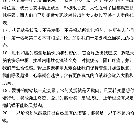
16．状元是一个沉甸甸的称号。从古至今，状元都处在人们崇拜的巅
峰位置。状元心态本质上就是一种极限心态。人性在骨子里都渴望超
越极限，而人们自己则想做实现这种超越的大人物以至整个人类的代
表。
17．状元就是状元，不是榜眼，不是探花所能比拟的。在所有人心目
中，第一名与第二名不可相提并论。所以我们一定要树立当状元的心
态。
18．胜利和赢的感觉是愉快的和甜蜜的。它会释放出我巴胺，刺激大
脑的快乐中枢，接着内啡肽会流经全身，对抗疲劳，阻止疼痛，并让
我们产生愉悦感。肾上腺素和睾丸素会让我们保持警觉并加速恢复。
我们呼吸越深，心率就会越快，含有更多氧气的血液就会遂入大脑和
肌肉。
19．爱拼的癞蛤蟆一定会赢，它的奖赏就是天鹅肉。只要转变思想付
诸行动，就能诞生奇迹。爱拼的癞蛤蟆一定能成功。上帝也没有规定
癞蛤蟆不能吃天鹅肉。
20．一只蛤蟆如果能发挥出自己应有的潜能，那就是一只了不起的蛤
蟆。