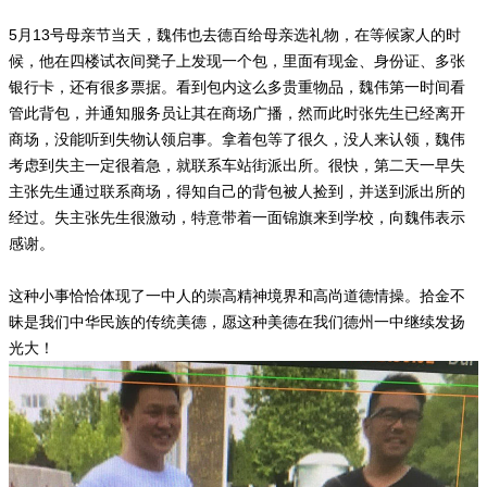
5月13号母亲节当天，魏伟也去德百给母亲选礼物，在等候家人的时
候，他在四楼试衣间凳子上发现一个包，里面有现金、身份证、多张
银行卡，还有很多票据。看到包内这么多贵重物品，魏伟第一时间看
管此背包，并通知服务员让其在商场广播，然而此时张先生已经离开
商场，没能听到失物认领启事。拿着包等了很久，没人来认领，魏伟
考虑到失主一定很着急，就联系车站街派出所。很快，第二天一早失
主张先生通过联系商场，得知自己的背包被人捡到，并送到派出所的
经过。失主张先生很激动，特意带着一面锦旗来到学校，向魏伟表示
感谢。
这种小事恰恰体现了一中人的崇高精神境界和高尚道德情操。拾金不
昧是我们中华民族的传统美德，愿这种美德在我们德州一中继续发扬
光大！