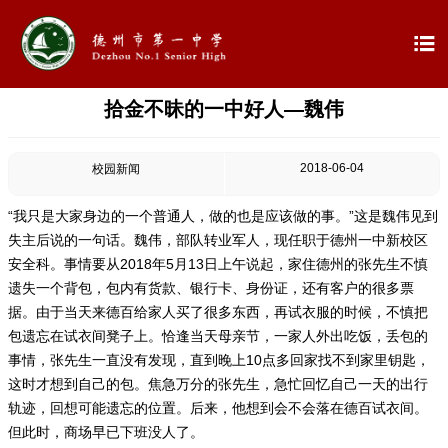

拾金不昧的一中好人—魏伟

首页

学校概况
2018-06-04
校园新闻

信息公开
“我只是大家身边的一个普通人，做的也是应该做的事。”这是魏伟见到
失主后说的一句话。魏伟，部队转业军人，现任职于德州一中新校区

教学教研
安全科。事情要从2018年5月13日上午说起，家住德州的张先生不慎
遗失一个背包，包内有货款、银行卡、身份证，还有客户的很多票

最新公告
据。由于当天来德百给家人买了很多东西，再试衣服的时候，不慎把
包遗忘在试衣间凳子上。恰逢当天母亲节，一家人外出吃饭，丢包的
事情，张先生一直没有发现，直到晚上10点多回家找不到家里钥匙，

校园新闻
这时才想到自己的包。焦急万分的张先生，急忙回忆自己一天的出行
轨迹，回想可能遗忘的位置。后来，他想到会不会落在德百试衣间。

科学技术实验校
但此时，商场早已下班没人了。