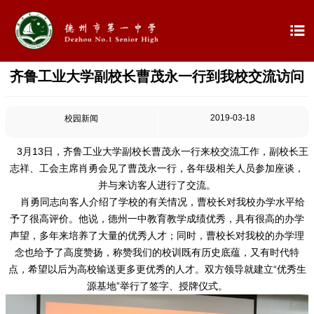

齐鲁工业大学副校长曹茂永一行到我校交流访问

首页

学校概况
2019-03-18
校园新闻

信息公开
3月13日，齐鲁工业大学副校长曹茂永一行来校交流工作，副校长王
志祥、工会主席肖勇会见了曹茂永一行，各年级相关人员参加座谈，

教学教研
并与来访客人进行了交流。
肖勇同志向客人介绍了学校的有关情况，曹校长对我校办学水平给

最新公告
予了很高评价。他说，德州一中教育教学成绩优秀，具有很高的办学
声望，多年来培养了大量的优秀人才；同时，曹校长对我校的办学理
念也给予了高度赞扬，称赞我们的校训既有历史底蕴，又有时代特

校园新闻
点，希望以后为高校输送更多更优秀的人才。双方领导就建立“优秀生
源基地”举行了签字、授牌仪式。

科学技术实验校