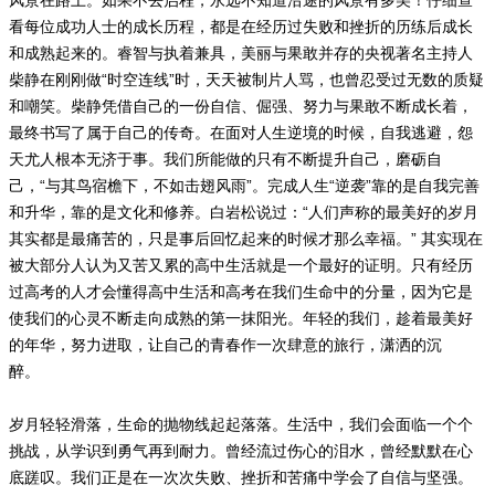
风景在路上。如果不去启程，永远不知道沿途的风景有多美！仔细查
看每位成功人士的成长历程，都是在经历过失败和挫折的历练后成长
和成熟起来的。睿智与执着兼具，美丽与果敢并存的央视著名主持人
柴静在刚刚做“时空连线”时，天天被制片人骂，也曾忍受过无数的质疑
和嘲笑。柴静凭借自己的一份自信、倔强、努力与果敢不断成长着，
最终书写了属于自己的传奇。在面对人生逆境的时候，自我逃避，怨
天尤人根本无济于事。我们所能做的只有不断提升自己，磨砺自
己，“与其鸟宿檐下，不如击翅风雨”。完成人生“逆袭”靠的是自我完善
和升华，靠的是文化和修养。白岩松说过：“人们声称的最美好的岁月
其实都是最痛苦的，只是事后回忆起来的时候才那么幸福。” 其实现在
被大部分人认为又苦又累的高中生活就是一个最好的证明。只有经历
过高考的人才会懂得高中生活和高考在我们生命中的分量，因为它是
使我们的心灵不断走向成熟的第一抹阳光。年轻的我们，趁着最美好
的年华，努力进取，让自己的青春作一次肆意的旅行，潇洒的沉
醉。
岁月轻轻滑落，生命的抛物线起起落落。生活中，我们会面临一个个
挑战，从学识到勇气再到耐力。曾经流过伤心的泪水，曾经默默在心
底蹉叹。我们正是在一次次失败、挫折和苦痛中学会了自信与坚强。