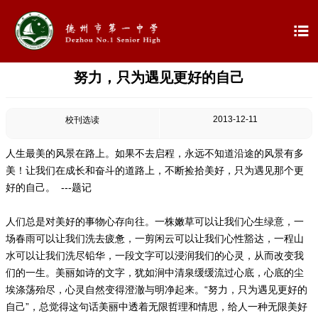

努力，只为遇见更好的自己

首页

学校概况
2013-12-11
校刊选读

信息公开
人生最美的风景在路上。如果不去启程，永远不知道沿途的风景有多
美！让我们在成长和奋斗的道路上，不断捡拾美好，只为遇见那个更

教学教研
好的自己。 ---题记

最新公告
人们总是对美好的事物心存向往。一株嫩草可以让我们心生绿意，一
场春雨可以让我们洗去疲惫，一剪闲云可以让我们心性豁达，一程山
水可以让我们洗尽铅华，一段文字可以浸润我们的心灵，从而改变我

校园新闻
们的一生。美丽如诗的文字，犹如涧中清泉缓缓流过心底，心底的尘
埃涤荡殆尽，心灵自然变得澄澈与明净起来。“努力，只为遇见更好的

科学技术实验校
自己”，总觉得这句话美丽中透着无限哲理和情思，给人一种无限美好