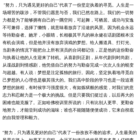
“努力，只为遇见更好的自己”代表了一份坚定执着的寻觅。人生是一
场艰苦的跋涉，不管我们愿意与否，我们已然在路上。我们的一切努
力都是为了能够拥有自己的一隅空间，可起舞，可栖居。成功与安逸
不可兼得，选择了懒惰，就意味着放弃了沿途的风景。因为机会永远
等待勤奋者。龅牙，小眼睛，长相极其平凡的林永健在话剧团根本没
有机会演戏，但是他并没有放弃演戏的梦想。给人搬道具、打灯光、
当剧务的情况下能把台上所有演员的台词都记住，正是他的这份勤奋
与执着让他的人生迎来了转机。从喜剧到正剧，从年代剧到时尚剧，
从谍战剧到情感剧，他凭借自己的努力与勤奋完成一次次人生的蜕变
与超越。有人说：梦想是注定孤独的旅行。因此，坚定执着地寻觅自
己梦想的人心理也是极其强大的。我们高中阶段的学习也是一段追逐
梦想的旅程，有时候学习强度很大，有如炼狱般的感觉，对我们的意
志力和忍耐力是一个极大的挑战。但是只要我们挺过去，以后再大的
困难也能克服了。正如哈佛校训里所说的：只有比别人更早、更勤奋
地努力，才能尝到成功的滋味；谁也不能随随便便成功，它来自彻底
的自我管理和毅力。
“努力，只为遇见更好的自己”代表了一份孜孜不倦的追求。人生最美的