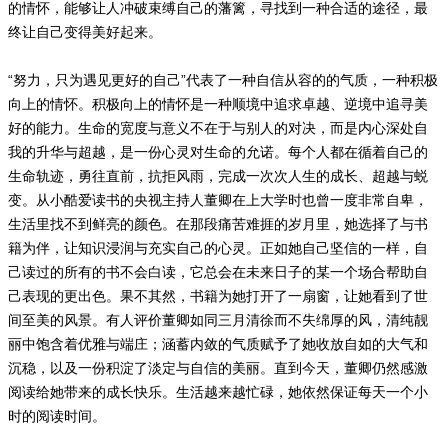
的情怀，能够让人冲破束缚自己的藩篱，寻找到一种合适的途径，最
终让自己变得美好起来。
“努力，只为遇见更好的自己”代表了一种自信从容的的气质，一种积极
向上的情怀。积极向上的情怀是一种顺境中追求卓越、逆境中追寻美
好的能力。生命的宽度与意义不在于与别人的对决，而是内心深处自
我的升华与超越，是一份心灵对生命的允诺。每个人都在循着自己的
生命轨迹，勇往直前，抗拒风雨，完成一次次人生的成长、超越与蜕
变。从小酷爱读书的央视主持人董卿在上大学时也曾一度非常自卑，
生活里找不到鲜亮的颜色。在那段痛苦难捱的岁月里，她选择了与书
籍为伴，让知识浸润与充实自己的心灵。正如她自己坚信的一样，自
己读过的所有的书不会白读，它总会在未来日子的某一个场合帮助自
己表现的更出色。果不其然，书籍为她打开了一扇窗，让她看到了世
间至美的风景。有人评价董卿如同三月清徐而不失绵厚的风，清纯靓
丽中饱含着优雅与端庄；涵蓄内敛的气质赋予了她收放自如的大气和
沉稳，以及一份积淀了淡定与自信的美丽。直到今天，董卿仍然感激
阅读给她带来的成长快乐。生活越来越忙碌，她依然保证每天一个小
时的阅读时间。