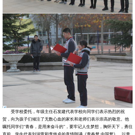
受学校委托，年级主任石发建代表学校向同学们表示热烈的祝
贺，向为孩子们倾注了无数心血的家长和老师们表示崇高的敬意。他
嘱托同学们“青春，是用来奋斗的”，要牢记人生梦想，胸怀天下，勇往
直前。学生代表刘润萱和李炜卓的真情朗诵《青春梦 中国梦》，以青