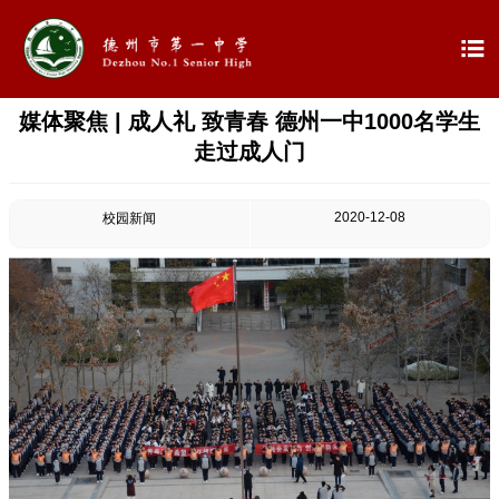

媒体聚焦 | 成人礼 致青春 德州一中1000名学生

首页
走过成人门

学校概况
2020-12-08
校园新闻

信息公开

教学教研

最新公告

校园新闻

科学技术实验校