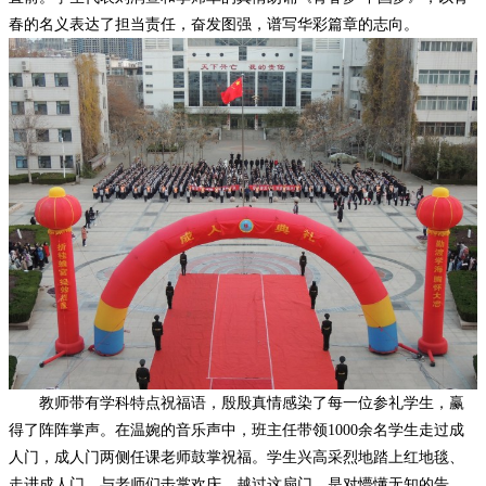
春的名义表达了担当责任，奋发图强，谱写华彩篇章的志向。
教师带有学科特点祝福语，殷殷真情感染了每一位参礼学生，赢
得了阵阵掌声。在温婉的音乐声中，班主任带领1000余名学生走过成
人门，成人门两侧任课老师鼓掌祝福。学生兴高采烈地踏上红地毯、
走进成人门，与老师们击掌欢庆。越过这扇门，是对懵懂无知的告