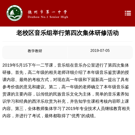

老校区音乐组举行第四次集体研修活动

首页

学校概况
2019-07-05
教学教研

信息公开
2019年5月15下午一二节课，音乐组在音乐办公室进行了第四次集体
研修。首先，高二年级的相关老师详细介绍了本年级音乐鉴赏课的授

教学教研
课内容、最终的考核方式，对现在高一年级和下届新高一提出了具有
参考价值的意见和建议。第二，高一年级的老师确立了本年级音乐鉴

最新公告
赏课的主要内容，以传统的民族音乐文化为主体，简单的音乐素养知
识学习和经典的西洋乐欣赏为补充，并告知学生课程考核内容即上课
内容。第三，全体教师集体学习了2019年专业技术人员继续教育相关

校园新闻
内容，并进行了考试，最终都取得了“优秀”的成绩。

科学技术实验校