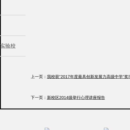
实验校
上一页：
我校获“2017年度最具创新发展力高级中学”奖
下一页：
新校区2014级举行心理讲座报告