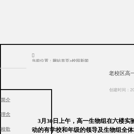

当前位置：
网站首页
>
校园新闻
老校区高
创建时间：201
中简介
学理念
3月30日上午，高一生物组在六楼实
中校歌
动的有学校和年级的领导及生物组全体教