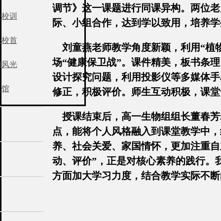
调节》这一课题进行同课异构。两位老
中校训
际、小组合作，达到学以致用，培养学
任校首
刘童燕老师教学角度新颖，利用“植物
场“健康保卫战”。课件精美，板书条
园风光
设计探究问题，利用投影仪等多媒体手
史馆
修正，积极评价。师生互动积极，课堂
授课结束后，高一生物组组长董春芳
点，能将个人风格融入到课堂教学中，
养、社会关爱、家国情怀，更加注重自主
动、评价”，正是对核心素养的践行。我
方面加大学习力度，结合教学实际不断