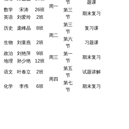
节
题课
周一
数学
宋涛
26班
第三
期末复习
节
英语
刘爱玲
2班
第三
历史
庞峰晶
8班
复习课
节
周二
第六
生物
刘童燕
2班
习题课
节
政治
刘艳萍
9班
第一
周三
期末复习
节
地理
孙少艳
12班
第五
语文
叶春立
2班
试题讲解
节
周四
第七
化学
李伟
6班
期末复习
节