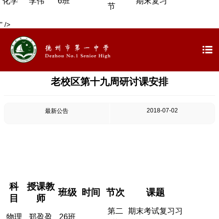
化学
李伟
6班
期末复习
节
" />

老校区第十九周研讨课安排
2018-07-02
最新公告
科
授课教
班级
时间
节次
课题
目
师
第二
期末考试复习习
物理
郑盈盈
26班