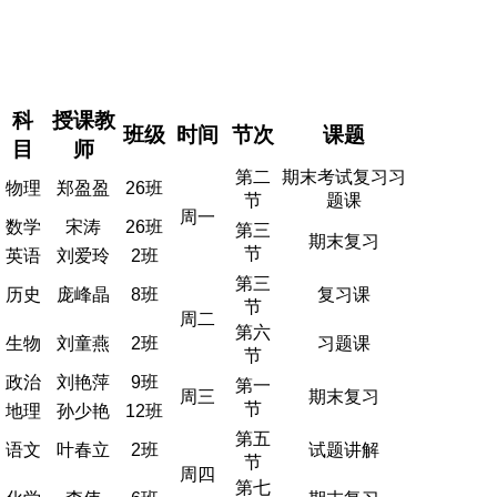
科
授课教

首页
班级
时间
节次
课题
目
师
第二
期末考试复习习

学校概况
物理
郑盈盈
26班
节
题课
周一
数学
宋涛
26班
第三

信息公开
期末复习
节
英语
刘爱玲
2班
第三

教学教研
历史
庞峰晶
8班
复习课
节
周二
第六
生物
刘童燕
2班
习题课

最新公告
节
政治
刘艳萍
9班
第一
周三
期末复习

校园新闻
节
地理
孙少艳
12班
第五
语文
叶春立
2班
试题讲解

科学技术实验校
节
周四
第七