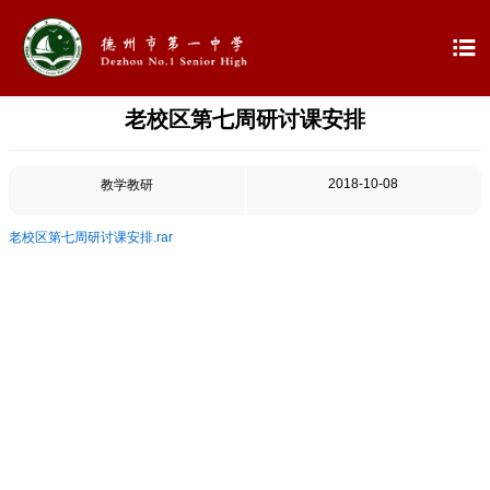

老校区第七周研讨课安排

首页

学校概况
2018-10-08
教学教研

信息公开
老校区第七周研讨课安排.rar

教学教研

最新公告

校园新闻

科学技术实验校