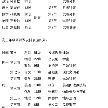
政治
邱青松
23班
试卷分析
语文
梁淑伟
13班
第3节
月考讲评
数学
张晓梅
20班
第2节
试卷分析
周五
物理
王长波
14班
第3节
试卷讲评
历史
刘登博
15班
第2节
试卷讲评
高三年级研讨课安排表(第5周)
时间
节次
科目
班级
授课教师
课题
物理
22班
吕安延
学案
周一
第五节
政治
9班
刘艳萍
习题讲解
第七节
语文
17班
郝殿国
现代文阅读
第五节
数学
26班
宋涛
试题讲解
周二
英语
10班
张芳
英语阅读微技能
第六节
化学
16班
张树红
物质分类与变化
第三节
地理
12班
陶静静
地球运动
第三节
生物
6班
吴立新
免疫调节