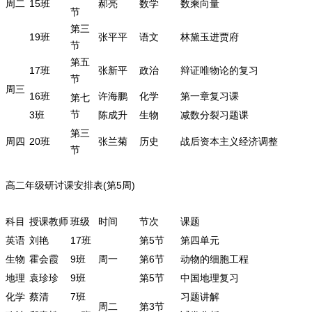
周二
15班
郝亮
数学
数乘向量
节
第三
19班
张平平
语文
林黛玉进贾府
节
第五
17班
张新平
政治
辩证唯物论的复习
节
周三
16班
许海鹏
化学
第一章复习课
第七
节
3班
陈成升
生物
减数分裂习题课
第三
周四
20班
张兰菊
历史
战后资本主义经济调整
节
高二年级研讨课安排表(第5周)
科目
授课教师
班级
时间
节次
课题
英语
刘艳
17班
第5节
第四单元
生物
霍会霞
9班
周一
第6节
动物的细胞工程
地理
袁珍珍
9班
第5节
中国地理复习
化学
蔡清
7班
习题讲解
周二
第3节