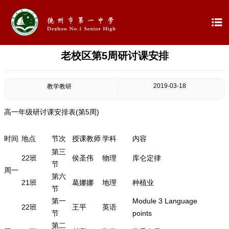

老校区第5周研讨课安排

首页

学校概况
2019-03-18
教学教研

信息公开
高一年级研讨课安排表(第5周)

教学教研
时间
地点
节次
授课教师
学科
内容
第三
22班
侯圣伟
物理
库仑定律

最新公告
节
周一
第六
21班
葛娜娜
地理
种植业

校园新闻
节
第一
Module 3 Language
22班
王平
英语

科学技术实验校
节
points
第二