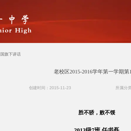
国旗下讲话
老校区2015-2016学年第一学期第
创建时间：2015-11-23
所属分类
胜不骄，败不馁
2013级7班 任书磊