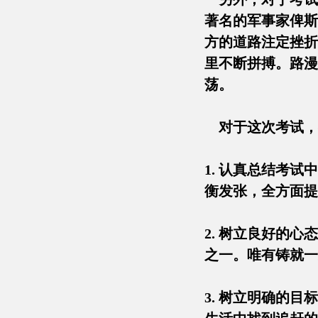
著名的军事家俾斯
方的道路注定挫折
里不断拼搏。路漫
荡。
对于这次考试，
1. 认真总结考
衡发张，全方面
2. 树立良好的
之一。唯有铸就
3. 树立明确的