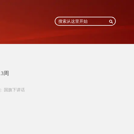

13周
:
国旗下讲话