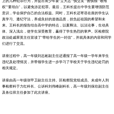
上的几种犯罪行为，并提出青少年要“立大志”“慎交友”“善慎独”“敢维
权”“要坦白”，以避免涉足犯罪。最后，王科长提出中学生要增强防范
意识，学会保护自己的合法权益。同时，王科长还寄语在座的学生认
真学习、遵纪守法，养成良好的道德品质，担负起祖国的希望和未
来。王科长的报告结合高中学的特点，以案释法、以法论事，生动具
体、深入浅出，使学生深受教育，赢得了学生热烈的掌声。区检察院
政治处戚翠英主任宣读了“带给学生的一封信”，并就具体的内容和同学
们进行了交流。
讲座过程中，高一年级刘志彬副主任还通报了高一年级一学年来学生
违纪及处理情况，并带领学生进一步学习了学校关于学生违纪处罚的
相关规定。
讲座由高一年级张甲卫副主任主持。区检察院党组成员、未成年人刑
事检察科于力红科长、公诉科刘伟峰副科长，高一年级刘保欣副主任
及各位班主任参加了此次讲座。