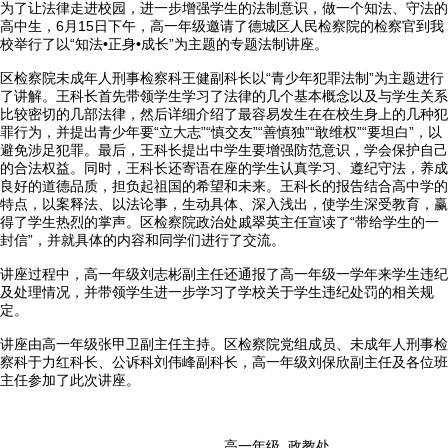
为了让法律走进校园，进一步增强学生的法制意识，做一个知法、守法的
高中生，6月15日下午，高一年级邀请了德城区人民检察院的检察官到我
校举行了以“知法•正身•成长”为主题的专题法制讲座。
区检察院未成年人刑事检察科王健副科长以“青少年犯罪法制”为主题进行
了讲解。王科长首先带领学生学习了法律的几个基本概念以及与学生关系

首页
比较密切的几部法律，然后详细介绍了最容易发生在在校生身上的几种犯
罪行为，并提出青少年要“立大志”“慎交友”“善慎独”“敢维权”“要坦白”，以
避免涉足犯罪。最后，王科长提出中学生要增强防范意识，学会保护自己

学校概况
的合法权益。同时，王科长还寄语在座的学生认真学习、遵纪守法，养成
良好的道德品质，担负起祖国的希望和未来。王科长的报告结合高中学的
特点，以案释法、以法论事，生动具体、深入浅出，使学生深受教育，赢

信息公开
得了学生热烈的掌声。区检察院政治处戚翠英主任宣读了“带给学生的一
封信”，并就具体的内容和同学们进行了交流。

教学教研
讲座过程中，高一年级刘志彬副主任还通报了高一年级一学年来学生违纪
及处理情况，并带领学生进一步学习了学校关于学生违纪处罚的相关规
定。

最新公告
讲座由高一年级张甲卫副主任主持。区检察院党组成员、未成年人刑事检

校园新闻
察科于力红科长、公诉科刘伟峰副科长，高一年级刘保欣副主任及各位班
主任参加了此次讲座。

科学技术实验校
高一年级 政教处