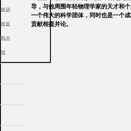
导，与他周围年轻物理学家的天才和个
中校训
一个伟大的科学团体，同时也是一个成
贡献相提并论。
任校首
园风光
史馆