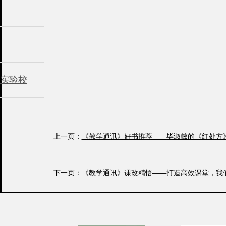
实验校
上一页：
《教学通讯》好书推荐——毕淑敏的《红处方
下一页：
《教学通讯》课改精悟——打造高效课堂，我