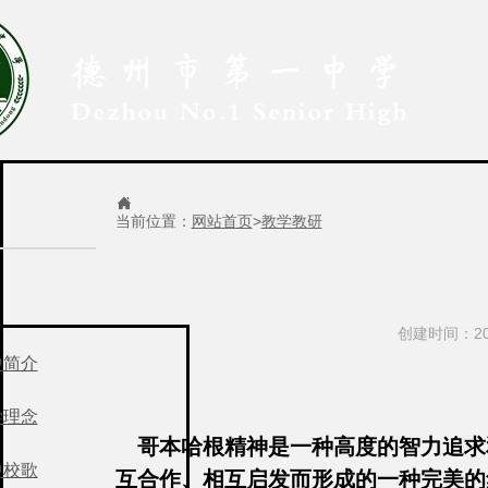

当前位置：
网站首页
>
教学教研
创建时间：201
中简介
学理念
哥本哈根精神是一种高度的智力追求
中校歌
互合作、相互启发而形成的一种完美的