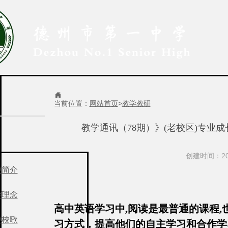

当前位置：
网站首页
>
教学教研
教学通讯（78期）》(老校区)专业
创建时间：201
中简介
学理念
高中英语学习中,阅读是最普通的课程
中校歌
习方式，提高他们的自主学习和合作学