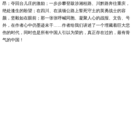
昂；夺回台儿庄的激励；一步步攀登跋涉湘桂路、川黔路奔往重庆，
绝处逢生的盼望；在四川、在滇缅公路上誓死守土的英勇战士的容
颜，坚毅如在眼前；那一张张呼喊同胞、凝聚人心的战报、文告、号
外，在作者心中仍墨迹未干……作者给我们讲述了一个埋藏着巨大悲
伤的时代，同时也是所有中国人引以为荣的，真正存在过的，最有骨
气的中国！