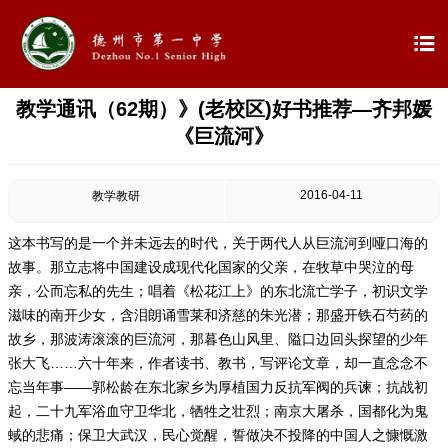

教学通讯（62期）》(老校区)好书推荐—齐邦媛

首页
《巨流河》

学校概况
2016-04-11
教学教研

信息公开
这本书写的是一个并未远去的时代，关于两代人从巨流河到哑口海的

教学教研
故事。那立志将中国建设成现代化国家的父亲，在牧草中哭泣的母
亲，公而忘私的先生；唱着《松花江上》的东北流亡学子，初识文学

最新公告
滋味的南开少女，含泪朗诵雪莱和济慈的朱光潜；那盛开铁石芍药的
故乡，那波涛滚滚的巨流河，那暮色山风里、隘口边回头探望的少年

校园新闻
张大飞……六十年来，作者读书、教书，写评论文章，却一直念念不
忘当年事——郭松龄在东北家乡为厚植国力反抗军阀的兵谏；抗战初
起，二十九军浴血守卫华北，牺牲之壮烈；南京大屠杀，国都化为鬼

科学技术实验校
蜮的悲痛；保卫大武汉，民心觉醒，誓做决不投降的中国人之慷慨激