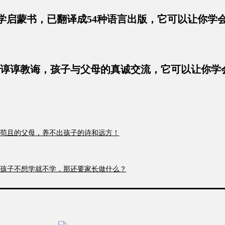
学启蒙书，已翻译成54种语言出版，它可以让你学
母的谆谆教诲，孩子与父母的真诚交流，它可以让你学
今世界，我们什么都不缺，就缺坚强，此书可以给你坚
——苟且的父母，养不出孩子的诗和远方！
书，学习的过程就是追求自我独立，自我觉醒的过程)
——孩子不想学就不学，那还要家长做什么？
的一本青春读物，值得一看）
