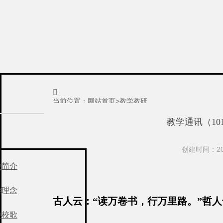

当前位置：
网站首页
>
教学教研
教学通讯（10
创建时间：201
中简介
学理念
古人云：“读万卷书，行万里路。”哲人
中校歌