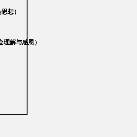
会思想）
会理解与感恩）
强)