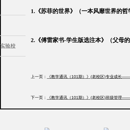
1.《苏菲的世界》（一本风靡世界的哲
2.《傅雷家书-学生版选注本》（父
实验校
3.《我的生活：海伦·凯勒自传》(当
上一页：
《教学通讯（101期）》(老校区)专业成长
4.《自立》(美国总统奥巴马最爱读的
下一页：
《教学通讯（101期）》(老校区)班级管理
5.《花季·雨季》（郁秀著，关于校园