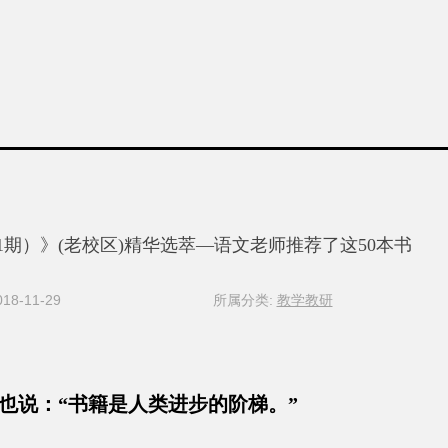
1期）》(老校区)精华选萃—语文老师推荐了这50本书
8-11-29
所属分类:
教学教研
也说：“书籍是人类进步的阶梯。”