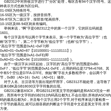
GB2312中对所收汉字进行了“分区”处理，每区含有94个汉字/符号。这
种表示方式也称为区位码。
01-09区为特殊符号。
16-55区为一级汉字，按拼音排序。
56-87区为二级汉字，按部首/笔画排序。
10-15区及88-94区则未有编码。
举例来说，“啊”字是GB2312之中的第一个汉字，它的区位码就是
1601。
每个汉字及符号以两个字节来表示。第一个字节称为“高位字节”（也
称“区字节）”，第二个字节称为“低位字节”（也称“位字节”）。
“高位字节”范围是0xA1~0xF7(即
0xA0+01~0xA0+87【10100001~11110111】)
“低位字节”范围是0xA1-0xFE(即
0xA0+01~0xA0+94【10100001~11111110】)。
由于一级汉字从16区起始，汉字区的“高位字节”的范围是0xB0-
0xF7，“低位字节”的范围是0xA1-0xFE，占用的码位是72*94=6768。其
中有5个空位是D7FA-D7FE。例如“啊”字在大多数程序中，会以两个字
节，0xB0（A0+16）0xA1（A0+01）储存。
对于人名、古汉语等方面出现的罕用字，GB2312不能处理，这导致了
后来GBK及GB18030汉字字符集的出现。
GB2312兼容ASCII，即GB2312对英文字符的编码是和ASCII完全一样
的，而所有中文字符的GB2312内码高位都为1,不会出现0,所有的ASCII内
码的最高位都为0，并且每个汉字占用2个字节,对于程序来说只要检查一
个字节的最高位,就可以很容易的判断这个字符是中文还是英文字符,非常
方便。