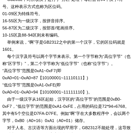
号。这种表示方式也称为区位码。
01-09区为特殊符号。
16-55区为一级汉字，按拼音排序。
56-87区为二级汉字，按部首/笔画排序。
10-15区及88-94区则未有编码。
举例来说，“啊”字是GB2312之中的第一个汉字，它的区位码就是
1601。
每个汉字及符号以两个字节来表示。第一个字节称为“高位字节”（也
称“区字节）”，第二个字节称为“低位字节”（也称“位字节”）。
“高位字节”范围是0xA1~0xF7(即
0xA0+01~0xA0+87【10100001~11110111】)
“低位字节”范围是0xA1-0xFE(即
0xA0+01~0xA0+94【10100001~11111110】)。
由于一级汉字从16区起始，汉字区的“高位字节”的范围是0xB0-
0xF7，“低位字节”的范围是0xA1-0xFE，占用的码位是72*94=6768。
其中有5个空位是D7FA-D7FE。例如“啊”字在大多数程序中，会以两个
字节，0xB0（A0+16）0xA1（A0+01）储存。
对于人名、古汉语等方面出现的罕用字，GB2312不能处理，这导致