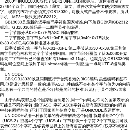
2000年的GB18030取代了GBK1.0的正式国家标准。该标准收录了
27484个汉字，同时还收录了藏文、蒙文、维吾尔文等主要的少数民族文
字。现在的PC平台必须支持GB18030，对嵌入式产品暂不作要求。所以
手机、MP3一般只支持GB2312。
GB18030是最新的汉字编码字符集国家标准,向下兼容GBK和GB2312
标准。GB18030编码是一二四字节变长编码。
一字节部分从0x0~0x7F与ASCII编码兼容。
二字节部分,首字节从0x81~0xFE,尾字节从0x40~0x7E以及
0x80~0xFE,与GBK标准基本兼容。
四字节部分,第一字节从0x81~0xFE,第二字节从0x30~0x39,第三和第
四字节的范围和前两个字节分别相同。四字节部分覆盖了从0x0080开始,
除去二字节部分已经覆盖的所有Unicode3.1码位。也就是说,GB18030编
码在码位空间上做到了与Unicode标准一一对应,这一点与UTF-8编码类
似。
UNICODE
GBK,GB18030以及同期流行于台湾香港的BIG5编码.虽然编码有些不
同,但是设计思想是一致的:兼容ASCII,并确保不会有某个字节值为0的内码
出现.有一个共同的特点是:它们都是局部的标准,只流行于某个地区/国家
内.
由于内码表都是各个国家独自制定的,同一个内码,在不同的国家表示的
可能是不同的字符.(除了ASCII字符,ASCII字符在所有国家指定的内码表
中都有同样的值.)不利于国家间的信息交换.于是UNICODE应运而生.
UNICODE采用一种很简单的办法来解决这个问题.就是采用2个字节
（UCS-2）或者4个字节（UCS-4）字节标识一个字符.2个字节总共可以
表示65535个字符,足够表示世界上的所有语言的所有字符.(汉字不就有4