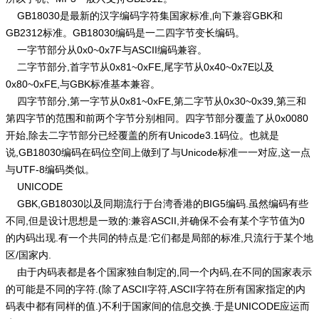
GB18030是最新的汉字编码字符集国家标准,向下兼容GBK和
GB2312标准。GB18030编码是一二四字节变长编码。
一字节部分从0x0~0x7F与ASCII编码兼容。
二字节部分,首字节从0x81~0xFE,尾字节从0x40~0x7E以及
0x80~0xFE,与GBK标准基本兼容。
四字节部分,第一字节从0x81~0xFE,第二字节从0x30~0x39,第三和
第四字节的范围和前两个字节分别相同。四字节部分覆盖了从0x0080
开始,除去二字节部分已经覆盖的所有Unicode3.1码位。也就是
说,GB18030编码在码位空间上做到了与Unicode标准一一对应,这一点
与UTF-8编码类似。
UNICODE
GBK,GB18030以及同期流行于台湾香港的BIG5编码.虽然编码有些
不同,但是设计思想是一致的:兼容ASCII,并确保不会有某个字节值为0
的内码出现.有一个共同的特点是:它们都是局部的标准,只流行于某个地
区/国家内.
由于内码表都是各个国家独自制定的,同一个内码,在不同的国家表示
的可能是不同的字符.(除了ASCII字符,ASCII字符在所有国家指定的内
码表中都有同样的值.)不利于国家间的信息交换.于是UNICODE应运而