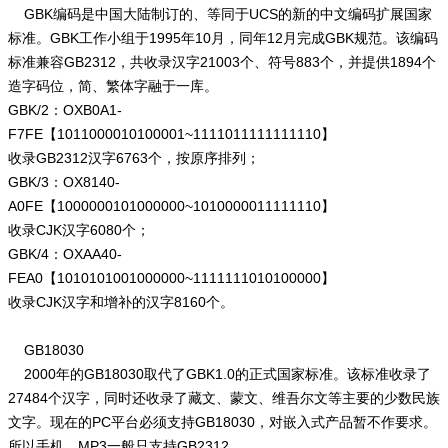
GBK编码是中国大陆制订的、等同于UCS的新的中文编码扩展国家
标准。GBK工作小组于1995年10月，同年12月完成GBK规范。该编码
标准兼容GB2312，共收录汉字21003个、符号883个，并提供1894个
造字码位，简、繁体字融于一库。
GBK/2：OXB0A1-
F7FE【1011000010100001~1111011111111110】
收录GB2312汉字6763个，按原序排列；
GBK/3：OX8140-
A0FE【1000000101000000~1010000011111110】
收录CJK汉字6080个；
GBK/4：OXAA40-
FEA0【1010101001000000~1111111010100000】
收录CJK汉字和增补的汉字8160个。
GB18030
2000年的GB18030取代了GBK1.0的正式国家标准。该标准收录了
27484个汉字，同时还收录了藏文、蒙文、维吾尔文等主要的少数民族
文字。现在的PC平台必须支持GB18030，对嵌入式产品暂不作要求。
所以手机、MP3一般只支持GB2312。