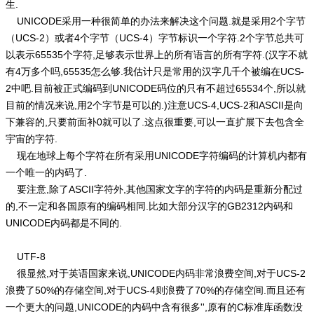
生.
UNICODE采用一种很简单的办法来解决这个问题.就是采用2个字节
（UCS-2）或者4个字节（UCS-4）字节标识一个字符.2个字节总共可
以表示65535个字符,足够表示世界上的所有语言的所有字符.(汉字不就
有4万多个吗,65535怎么够.我估计只是常用的汉字几千个被编在UCS-
2中吧.目前被正式编码到UNICODE码位的只有不超过65534个,所以就
目前的情况来说,用2个字节是可以的.)注意UCS-4,UCS-2和ASCII是向
下兼容的,只要前面补0就可以了.这点很重要,可以一直扩展下去包含全
宇宙的字符.
现在地球上每个字符在所有采用UNICODE字符编码的计算机内都有
一个唯一的内码了.
要注意,除了ASCII字符外,其他国家文字的字符的内码是重新分配过
的,不一定和各国原有的编码相同.比如大部分汉字的GB2312内码和
UNICODE内码都是不同的.
UTF-8
很显然,对于英语国家来说,UNICODE内码非常浪费空间,对于UCS-2
浪费了50%的存储空间,对于UCS-4则浪费了70%的存储空间.而且还有
一个更大的问题,UNICODE的内码中含有很多'',原有的C标准库函数没