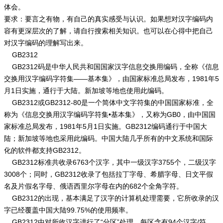
体会。
要求：要言之有物，有自己的真实感受与认识。如果想对汉字编码内
容有更深层次的了解，请自行搜索相关知识。也可以在心得中把自己
对汉字编码的理解写出来。
GB2312
GB2312码是中华人民共和国国家汉字信息交换用编码，全称《信息
交换用汉字编码字符集——基本集》，由国家标准总局发布，1981年5
月1日实施，通行于大陆。新加坡等地也使用此编码。
GB2312或GB2312-80是一个简体中文字符集的中国国家标准，全
称为《信息交换用汉字编码字符集•基本集》，又称为GB0，由中国国
家标准总局发布，1981年5月1日实施。GB2312编码通行于中国大
陆；新加坡等地也采用此编码。中国大陆几乎所有的中文系统和国际
化的软件都支持GB2312。
GB2312标准共收录6763个汉字，其中一级汉字3755个，二级汉字
3008个；同时，GB2312收录了包括拉丁字母、希腊字母、日文平假
名及片假名字母、俄语西里尔字母在内的682个全角字符。
GB2312的出现，基本满足了汉字的计算机处理需要，它所收录的汉
字已经覆盖中国大陆99.75%的使用频率。
GB2312中对所收汉字进行了“分区”处理，每区含有94个汉字/符