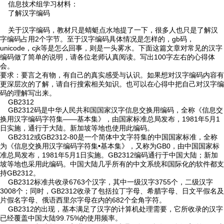
信息技术组学习材料：
了解汉字编码
关于汉字编码，教材只是蜻蜓点水地提了一下，很多人也只是了解汉
字编码占用2个字节。至于汉字编码具体情况是怎样的，gb码，
unicode，cjk等是怎么回事，则是一头雾水。下面这篇文章对常见的汉字

首页
编码做了简单的说明，请各位老师认真阅读。写出100字左右的心得体
会。
要求：要言之有物，有自己的真实感受与认识。如果想对汉字编码内容有

学校概况
更深层次的了解，请自行搜索相关知识。也可以在心得中把自己对汉字编
码的理解写出来。
GB2312

信息公开
GB2312码是中华人民共和国国家汉字信息交换用编码，全称《信息交
换用汉字编码字符集——基本集》，由国家标准总局发布，1981年5月1
日实施，通行于大陆。新加坡等地也使用此编码。

教学教研
GB2312或GB2312-80是一个简体中文字符集的中国国家标准，全称
为《信息交换用汉字编码字符集•基本集》，又称为GB0，由中国国家标
准总局发布，1981年5月1日实施。GB2312编码通行于中国大陆；新加

最新公告
坡等地也采用此编码。中国大陆几乎所有的中文系统和国际化的软件都支
持GB2312。

校园新闻
GB2312标准共收录6763个汉字，其中一级汉字3755个，二级汉字
3008个；同时，GB2312收录了包括拉丁字母、希腊字母、日文平假名及
片假名字母、俄语西里尔字母在内的682个全角字符。

科学技术实验校
GB2312的出现，基本满足了汉字的计算机处理需要，它所收录的汉字
已经覆盖中国大陆99.75%的使用频率。