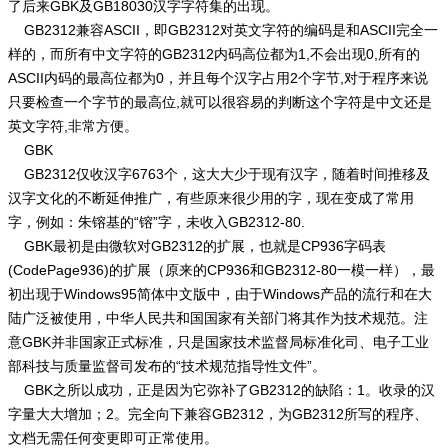
了后来GBK及GB18030汉字字符集的出现。
GB2312兼容ASCII，即GB2312对英文字符的编码是和ASCII完全一
样的，而所有中文字符的GB2312内码高位都为1,不会出现0,所有的
ASCII内码的最高位都为0，并且每个汉字占用2个字节,对于程序来说
只要检查一个字节的最高位,就可以很容易的判断这个字符是中文还是
英文字符,非常方便。
GBK
GB2312仅收汉字6763个，这大大少于现有汉字，随着时间推移及
汉字文化的不断延伸推广，有些原来很少用的字，现在变成了常用
字，例如：朱镕基的“镕”字，未收入GB2312-80.
GBK最初是由微软对GB2312的扩展，也就是CP936字码表
(CodePage936)的扩展（原来的CP936和GB2312-80一模一样），最
初出现于Windows95简体中文版中，由于Windows产品的流行和在大
陆广泛被使用，中华人民共和国国家有关部门将其作为技术规范。注
意GBK并非国家正式标准，只是国家技术监督局标准化司、电子工业
部科技与质量监督司发布的“技术规范指导性文件”。
GBK之所以成功，正是因为它弥补了GB2312的缺陷：1。收录的汉
字量大大增加；2。完全向下兼容GB2312，为GB2312所写的程序、
文档无需任何变更即可正常使用。