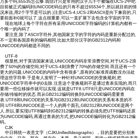
万多个吗,65535怎么够.我估计只是常用的汉字几千个被编在UCS-2中吧.
目前被正式编码到UNICODE码位的只有不超过65534个,所以就目前的情
况来说,用2个字节是可以的.)注意UCS-4,UCS-2和ASCII是向下兼容的,只
要前面补0就可以了.这点很重要,可以一直扩展下去包含全宇宙的字符.
现在地球上每个字符在所有采用UNICODE字符编码的计算机内都有一
个唯一的内码了.
要注意,除了ASCII字符外,其他国家文字的字符的内码是重新分配过的,
不一定和各国原有的编码相同.比如大部分汉字的GB2312内码和
UNICODE内码都是不同的.
UTF-8
很显然,对于英语国家来说,UNICODE内码非常浪费空间,对于UCS-2浪
费了50%的存储空间,对于UCS-4则浪费了70%的存储空间.而且还有一个
更大的问题,UNICODE的内码中含有很多'',原有的C标准库函数没办法处
理这些字符串.于是有人发明了一种针对UNICODE的变换规则,把
UNICODE字符串中的0去除.注意这个变换规则不是通过查表实现的,而只
要用一些位移操作就可以实现.这就是UTF8.UTF8只是UNICODE内码在
存储/传输时的状态.而从GB2312编码转换到UNICODE编码需要查
表.UTF8和UNICODE的关系与GB2312和UNICODE的关系有本质的不
同.UTF8和UNICODE是一个人的两个面孔,GB2312和UNICODE是两个
人.所以,要实现UTF8编码到GB2312编码的转换必须先把UTF8编码还原
为UNICODE编码,再通过查表的方式,把UNICODE编码转化为GB2312编
码。
CJK
中日韩统一表意文字（CJKUnifiedIdeographs），目的是要把分别来