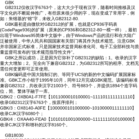
GBK
GB2312仅收汉字6763个，这大大少于现有汉字，随着时间推移及汉
字文化的不断延伸推广，有些原来很少用的字，现在变成了常用字，例
如：朱镕基的“镕”字，未收入GB2312-80.
GBK最初是由微软对GB2312的扩展，也就是CP936字码表
(CodePage936)的扩展（原来的CP936和GB2312-80一模一样），最初
出现于Windows95简体中文版中，由于Windows产品的流行和在大陆广
泛被使用，中华人民共和国国家有关部门将其作为技术规范。注意GBK
并非国家正式标准，只是国家技术监督局标准化司、电子工业部科技与质
量监督司发布的“技术规范指导性文件”。
GBK之所以成功，正是因为它弥补了GB2312的缺陷：1。收录的汉字
量大大增加；2。完全向下兼容GB2312，为GB2312所写的程序、文档无
需任何变更即可正常使用。
GBK编码是中国大陆制订的、等同于UCS的新的中文编码扩展国家标
准。GBK工作小组于1995年10月，同年12月完成GBK规范。该编码标准
兼容GB2312，共收录汉字21003个、符号883个，并提供1894个造字码
位，简、繁体字融于一库。
GBK/2：OXB0A1-F7FE【1011000010100001~1111011111111110】
收录GB2312汉字6763个，按原序排列；
GBK/3：OX8140-A0FE【1000000101000000~1010000011111110】
收录CJK汉字6080个；
GBK/4：OXAA40-FEA0【1010101001000000~1111111010100000】
收录CJK汉字和增补的汉字8160个。
GB18030