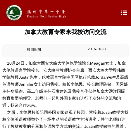

加拿大教育专家来我校访问交流

首页

学校概况
2016-10-27
校园新闻

信息公开
10月24日，加拿大西安大略大学休伦学院院长Meagan女士，加拿
大伦敦语言学院校长、安大略省教师协会主席、西安大略大学毅伟商

教学教研
学院教授Justin先生，伦敦语言学院中国区执行总裁Jordan先生及高级
英语教师Jennifer女士访问我校。校长李德民、校长助理陈敏、国际部

最新公告
主任华瑞杰、高二年级主任石发建以及我校合作伙伴加拿大远洋国际
教育集团的领导、老师们一起和外国专家们进行了友好的交流和沟
通，畅谈合作未来。

校园新闻
之后，李德民校长陪同外国专家参观了校园，紧接着Justin教授为我
校全体英语教师举办了一场生动的英语教学方法讲座，并与老师们进

科学技术实验校
行了教材教案的分享和英语教学方式的交流。Justin教授敏捷的思维，