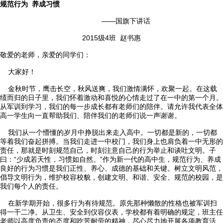
规范行为 养成习惯
——国旗下讲话
2015级4班 赵书惠
敬爱的老师，亲爱的同学们：

首页
大家好！

学校概况
金秋时节，鹰击长空，秋风送爽，我们激情满怀，欢聚一起。在这载
绩而归的日子里，我们怀着激动和喜悦的心情走过了在一中的第一个月。

信息公开
从军训到学习，我们的每一步成长都有老师们的陪伴。请允许我代表全体
高一学生向一直帮助我们、陪伴我们的老师们说一声谢谢。

教学教研
我们从一个懵懂的岁月中挣脱出来走入高中。一切都是新的，一切都
等着我们奋起拼搏。当我们走进一中校门，我们身上也肩负着一中无形的
责任，那就是时刻规范自己，时刻注意自己的行为举止和谈吐文明。子

最新公告
曰：“少成若天性，习惯如自然。”作为新一代的高中生，规范行为、养成
良好的行为习惯是我们正性、养心、成德的基础和关键。树立文明风范，
倡导文明行为，维护校容校貌，创建文明、和谐、安全、规范的校园，是

校园新闻
我们每个人的责任。
在新学期开始，很多行为有待规范。原先那种懒散的性格也被军训扫

科学技术实验校
得一干二净。从卫生、安全到仪容仪表，学校都有着明确的规定，班主任
老师以高度负责的态度和吃苦耐劳的精神，尽心尽力地开展各项教育活