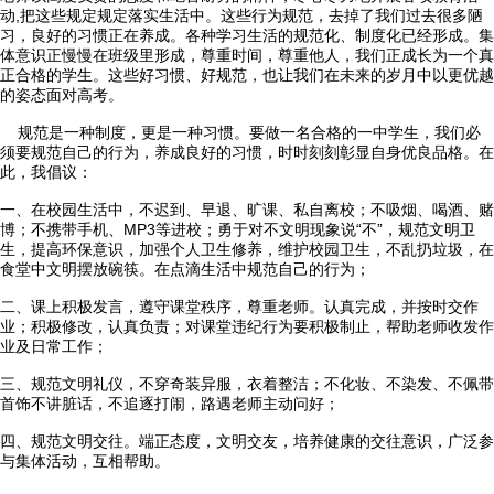
动,把这些规定规定落实生活中。这些行为规范，去掉了我们过去很多陋
习，良好的习惯正在养成。各种学习生活的规范化、制度化已经形成。集
体意识正慢慢在班级里形成，尊重时间，尊重他人，我们正成长为一个真
正合格的学生。这些好习惯、好规范，也让我们在未来的岁月中以更优越
的姿态面对高考。
规范是一种制度，更是一种习惯。要做一名合格的一中学生，我们必
须要规范自己的行为，养成良好的习惯，时时刻刻彰显自身优良品格。在
此，我倡议：
一、在校园生活中，不迟到、早退、旷课、私自离校；不吸烟、喝酒、赌
博；不携带手机、MP3等进校；勇于对不文明现象说“不”，规范文明卫
生，提高环保意识，加强个人卫生修养，维护校园卫生，不乱扔垃圾，在
食堂中文明摆放碗筷。在点滴生活中规范自己的行为；
二、课上积极发言，遵守课堂秩序，尊重老师。认真完成，并按时交作
业；积极修改，认真负责；对课堂违纪行为要积极制止，帮助老师收发作
业及日常工作；
三、规范文明礼仪，不穿奇装异服，衣着整洁；不化妆、不染发、不佩带
首饰不讲脏话，不追逐打闹，路遇老师主动问好；
四、规范文明交往。端正态度，文明交友，培养健康的交往意识，广泛参
与集体活动，互相帮助。