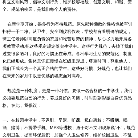
树立文明风范，倡导文明行为，维护校容校貌，创建文明、和谐、安
全、规范的校园，是我们每个人的责任。
在新学期开始，很多行为有待规范。原先那种懒散的性格也被军训
扫得一干二净。从卫生、安全到仪容仪表，学校都有着明确的规定，
班主任老师以高度负责的态度和吃苦耐劳的精神，尽心尽力地开展各
项教育活动,把这些规定规定落实生活中。这些行为规范，去掉了我们
过去很多陋习，良好的习惯正在养成。各种学习生活的规范化、制度
化已经形成。集体意识正慢慢在班级里形成，尊重时间，尊重他人，
我们正成长为一个真正合格的学生。这些好习惯、好规范，也让我们
在未来的岁月中以更优越的姿态面对高考。
规范是一种制度，更是一种习惯。要做一名合格的一中学生，我们
必须要规范自己的行为，养成良好的习惯，时时刻刻彰显自身优良品
格。在此，我倡议：
一、在校园生活中，不迟到、早退、旷课、私自离校；不吸烟、喝
酒、赌博；不携带手机、MP3等进校；勇于对不文明现象说“不”，规范
文明卫生，提高环保意识，加强个人卫生修养，维护校园卫生，不乱