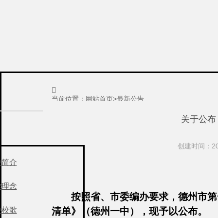

当前位置：
网站首页
>
最新公告
关于公布
创建时间：202
中简介
学理念
按照省、市委编办要求，德州市第
中校歌
清单》（德州一中），现予以公布。