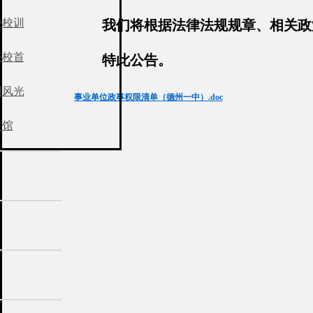
中校训
我们将根据法律法规规章、相关政
任校首
特此公告。
园风光
事业单位政事权限清单（德州一中）.doc
史馆