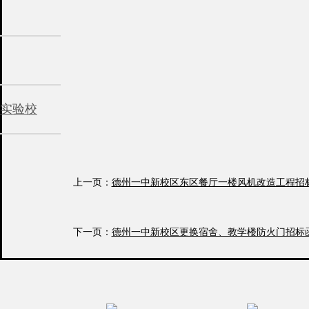
实验校
上一页：
德州一中新校区东区餐厅一楼风机改造工程招
下一页：
德州一中新校区更换宿舍、教学楼防火门招标