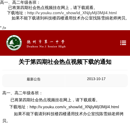
高一、高二年级各班：
已将第四期社会热点视频挂在网上，请下载观看。
下载地址：
http://v.youku.com/v_show/id_XNjIyMjI3MjI4.html
如果不能下载请到科技楼四楼通用技术办公室找陈雪娟老师拷贝。
" />

首页


学校概况
关于第四期社会热点视频下载的通知

信息公开

教学教研
2013-10-17
最新公告

最新公告
高一、高二年级各班：
已将第四期社会热点视频挂在网上，请下载观看。

校园新闻
下载地址：
http://v.youku.com/v_show/id_XNjIyMjI3MjI4.html
如果不能下载请到科技楼四楼通用技术办公室找陈雪娟老师拷

科学技术实验校
贝。