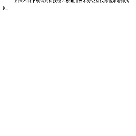
如果不能下载请到科技楼四楼通用技术办公室找陈雪娟老师拷
贝。