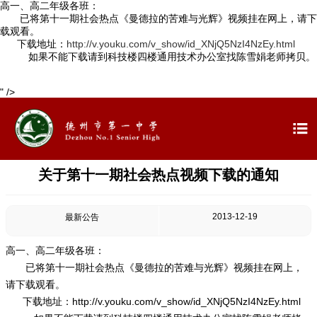
高一、高二年级各班：
已将第十一期社会热点《曼德拉的苦难与光辉》视频挂在网上，请下
载观看。
下载地址：
http://v.youku.com/v_show/id_XNjQ5NzI4NzEy.html
如果不能下载请到科技楼四楼通用技术办公室找陈雪娟老师拷贝。

首页
" />

学校概况


信息公开
关于第十一期社会热点视频下载的通知

教学教研
2013-12-19
最新公告

最新公告
高一、高二年级各班：

校园新闻
已将第十一期社会热点《曼德拉的苦难与光辉》视频挂在网上，
请下载观看。

科学技术实验校
下载地址：
http://v.youku.com/v_show/id_XNjQ5NzI4NzEy.html