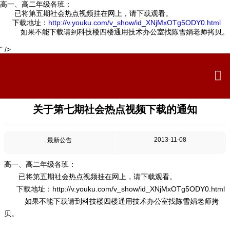
高一、高二年级各班：
已将第五期社会热点视频挂在网上，请下载观看。
下载地址：
http://v.youku.com/v_show/id_XNjMxOTg5ODY0.html
如果不能下载请到科技楼四楼通用技术办公室找陈雪娟老师拷贝。
" />

首页


学校概况
关于第七期社会热点视频下载的通知

信息公开

教学教研
2013-11-08
最新公告

最新公告
高一、高二年级各班：
已将第五期社会热点视频挂在网上，请下载观看。

校园新闻
下载地址：
http://v.youku.com/v_show/id_XNjMxOTg5ODY0.html
如果不能下载请到科技楼四楼通用技术办公室找陈雪娟老师拷

科学技术实验校
贝。