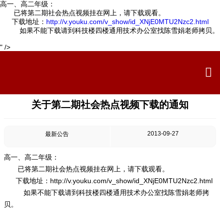
高一、高二年级：
已将第二期社会热点视频挂在网上，请下载观看。
下载地址：
http://v.youku.com/v_show/id_XNjE0MTU2Nzc2.html
如果不能下载请到科技楼四楼通用技术办公室找陈雪娟老师拷贝。
" />

首页


学校概况
关于第二期社会热点视频下载的通知

信息公开

教学教研
2013-09-27
最新公告

最新公告
高一、高二年级：
已将第二期社会热点视频挂在网上，请下载观看。

校园新闻
下载地址：
http://v.youku.com/v_show/id_XNjE0MTU2Nzc2.html
如果不能下载请到科技楼四楼通用技术办公室找陈雪娟老师拷

科学技术实验校
贝。