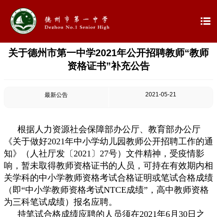

关于德州市第一中学2021年公开招聘教师“教师

首页
资格证书”补充公告

学校概况
2021-05-21
最新公告

信息公开

教学教研
根据人力资源社会保障部办公厅、教育部办公厅
《关于做好2021年中小学幼儿园教师公开招聘工作的通

最新公告
知》（人社厅发〔2021〕27号）文件精神，受疫情影
响，暂未取得教师资格证书的人员，可持在有效期内相

校园新闻
关学科的中小学教师资格考试合格证明或笔试合格成绩
（即“中小学教师资格考试NTCE成绩”，高中教师资格

科学技术实验校
为三科笔试成绩）报名应聘。
持笔试合格成绩应聘的人员须在2021年6月30日之