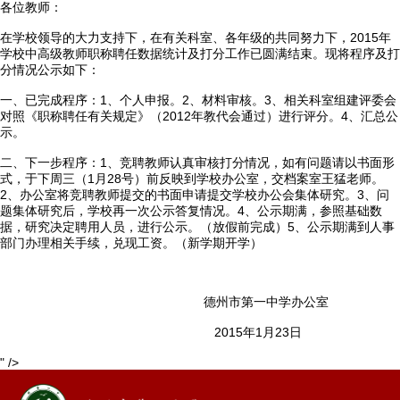
各位教师：
在学校领导的大力支持下，在有关科室、各年级的共同努力下，2015年
学校中高级教师职称聘任数据统计及打分工作已圆满结束。现将程序及打
分情况公示如下：

首页
一、已完成程序：1、个人申报。2、材料审核。3、相关科室组建评委会
对照《职称聘任有关规定》（2012年教代会通过）进行评分。4、汇总公
示。

学校概况
二、下一步程序：1、竞聘教师认真审核打分情况，如有问题请以书面形
式，于下周三（1月28号）前反映到学校办公室，交档案室王猛老师。

信息公开
2、办公室将竞聘教师提交的书面申请提交学校办公会集体研究。3、问
题集体研究后，学校再一次公示答复情况。4、公示期满，参照基础数
据，研究决定聘用人员，进行公示。（放假前完成）5、公示期满到人事

教学教研
部门办理相关手续，兑现工资。（新学期开学）

最新公告
德州市第一中学办公室

校园新闻
2015年1月23日
" />

科学技术实验校