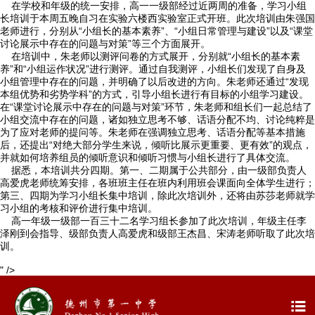
在学校和年级的统一安排，高一一级部经过近两周的准备，学习小组
长培训于本周五晚自习在实验六楼西实验室正式开班。此次培训由朱强国
老师进行，分别从“小组长的基本素养”、“小组日常管理与建设”以及“课堂
讨论展示中存在的问题与对策”等三个方面展开。
在培训中，朱老师以测评问卷的方式展开，分别就“小组长的基本素
养”和“小组运作状况”进行测评。通过自我测评，小组长们发现了自身及

首页
小组管理中存在的问题，并明确了以后改进的方向。朱老师还通过“发现
本组优势和劣势学科”的方式，引导小组长进行有目标的小组学习建设。
在“课堂讨论展示中存在的问题与对策”环节，朱老师和组长们一起总结了

学校概况
小组交流中存在的问题，诸如独立思考不够、话语分配不均、讨论纯粹是
为了应对老师的提问等。朱老师在强调独立思考、话语分配等基本措施
后，还提出“对绝大部分学生来说，倾听比展示更重要、更有效”的观点，

信息公开
并就如何培养组员的倾听意识和倾听习惯与小组长进行了具体交流。
据悉，本培训共分四期。第一、二期属于公共部分，由一级部负责人
高爱虎老师统筹安排，各班班主任在班内利用班会课面向全体学生进行；

教学教研
第三、四期为学习小组长集中培训，除此次培训外，还将由苏莎老师就学
习小组的考核和评价进行集中培训。

最新公告
高一年级一级部一百三十二名学习组长参加了此次培训，年级主任李
泽刚到会指导、级部负责人高爱虎和级部王杰昌、宋涛老师听取了此次培
训。

校园新闻
" />

科学技术实验校
