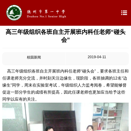

高三年级组织各班自主开展班内科任老师“碰头

首页
会”

学校概况
2019-04-11
校园新闻

信息公开
高三年级组织各班自主开展班内科任老师“碰头会”，要求各班主任和

教学教研
任课老师充分交流，并时刻关注边缘生，现阶段，各班抽调的12名“边
缘生”同学，周末在实验室考试，年级组织人力监考阅卷，希望能够督

最新公告
促这一部分学生的成绩有所提高，因此任课老师也更加应当给予这些
同学以应有的关注。

校园新闻

科学技术实验校