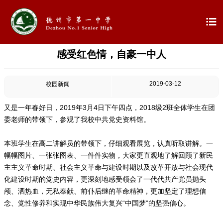

感受红色情，自豪一中人

首页

学校概况
2019-03-12
校园新闻

信息公开
又是一年春好日，2019年3月4日下午四点，2018级2班全体学生在团
委老师的带领下，参观了我校中共党史资料馆。

教学教研
本班学生在高二讲解员的带领下，仔细观看展览，认真听取讲解。一

最新公告
幅幅图片、一张张图表、一件件实物，大家更直观地了解回顾了新民
主主义革命时期、社会主义革命与建设时期以及改革开放与社会现代
化建设时期的党史内容，更深刻地感受领会了一代代共产党员抛头

校园新闻
颅、洒热血，无私奉献、前仆后继的革命精神，更加坚定了理想信
念、党性修养和实现中华民族伟大复兴“中国梦”的坚强信心。

科学技术实验校