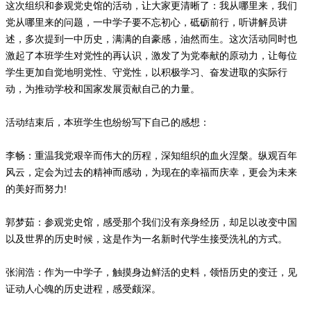
这次组织和参观党史馆的活动，让大家更清晰了：我从哪里来，我们
党从哪里来的问题，一中学子要不忘初心，砥砺前行，听讲解员讲
述，多次提到一中历史，满满的自豪感，油然而生。这次活动同时也
激起了本班学生对党性的再认识，激发了为党奉献的原动力，让每位
学生更加自觉地明党性、守党性，以积极学习、奋发进取的实际行
动，为推动学校和国家发展贡献自己的力量。
活动结束后，本班学生也纷纷写下自己的感想：
李畅：重温我党艰辛而伟大的历程，深知组织的血火涅槃。纵观百年
风云，定会为过去的精神而感动，为现在的幸福而庆幸，更会为未来
的美好而努力!
郭梦茹：参观党史馆，感受那个我们没有亲身经历，却足以改变中国
以及世界的历史时候，这是作为一名新时代学生接受洗礼的方式。
张润浩：作为一中学子，触摸身边鲜活的史料，领悟历史的变迁，见
证动人心魄的历史进程，感受颇深。