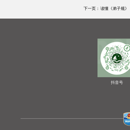
下一页：
读懂《弟子规》 
抖音号