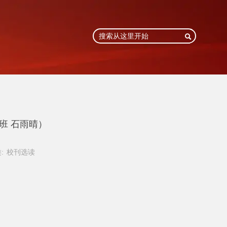

班 石雨晴）
:
校刊选读