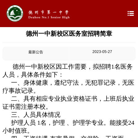

德州一中新校区医务室招聘简章

首页

学校概况
2023-05-27
最新公告

信息公开
德州一中新校区因
工作需要，
拟招聘
1名医务
人员，具体条件如下：

教学教研
一、身体健康，遵纪守法，无犯罪记录，无医
疗事故记录。

最新公告
二、具有相应专业执业资格证书，上班后执业
证书需注册本校。

校园新闻
三、人员具体情况
护理人员 1名，护理 、护理学专业。能接受24

科学技术实验校
小时值班。