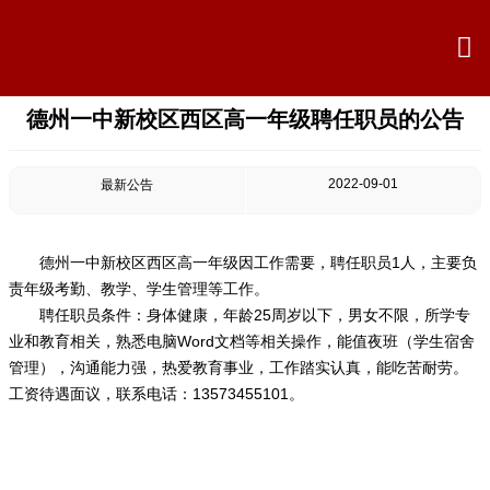

德州一中新校区西区高一年级聘任职员的公告

首页

学校概况
2022-09-01
最新公告

信息公开
德州一中新校区西区高一年级因工作需要，聘任职员1人，主要负

教学教研
责年级考勤、教学、学生管理等工作。
聘任职员条件：身体健康，年龄25周岁以下，男女不限，所学专

最新公告
业和教育相关，熟悉电脑Word文档等相关操作，能值夜班（学生宿舍
管理），沟通能力强，热爱教育事业，工作踏实认真，能吃苦耐劳。
工资待遇面议，联系电话：13573455101。

校园新闻

科学技术实验校