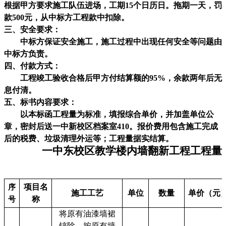
根据甲方要求施工队伍进场，工期
15
个日历日。拖期一天，罚
款
500
元，从中标方工程款中扣除。
三、安全要求：
中标方保证安全施工，施工过程中出现任何安全等问题由
中标方负责。
四、付款方式：
工程竣工验收合格后甲方付结算额的
95%
，余款两年后无
息付清。
五、标书内容要求：
以本标函工程量为标准，填报综合单价，并加盖单位公
章，密封后送一中新校区档案室
410
。报价费用包含施工完成
后的税费、垃圾清理外运等；工程量据实结算。
一中东校区教学楼内墙翻新工程工程量
项目名
序
施工工艺
单位
数量
单价（元
称
号
将原有油漆墙裙
铲除，按原有墙