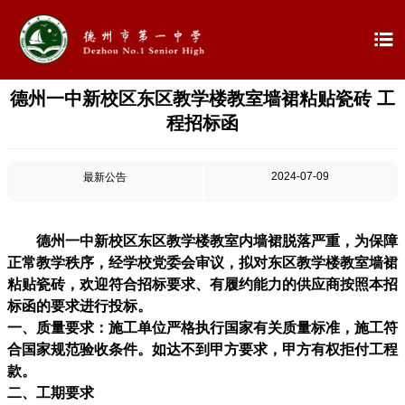

德州一中新校区东区教学楼教室墙裙粘贴瓷砖 工

首页
程招标函

学校概况
2024-07-09
最新公告

信息公开

教学教研
德州一中新校区东区教学楼教室内墙裙脱落严重，为保障
正常教学秩序，经学校党委会审议，拟对东区教学楼教室墙裙

最新公告
粘贴瓷砖，欢迎符合招标要求、有履约能力的供应商按照本招
标函的要求进行投标。

校园新闻
一、质量要求：施工单位严格执行国家有关质量标准，施工符
合国家规范验收条件。如达不到甲方要求，甲方有权拒付工程
款。

科学技术实验校
二、工期要求