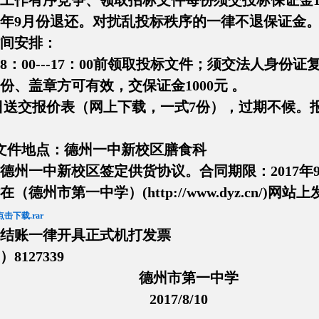
工作有序竞争、领取招标文件每份须交投标保证金1
17年9月份退还。对扰乱投标秩序的一律不退保证金
间安排：
12日8：00---17：00前领取投标文件；须交法人
一份、盖章方可有效，交保证金1000元 
月15日送交报价表（网上下载，一式7份），过期不候
文件地点：德州一中新校区膳食科
德州一中新校区签定供货协议。合同期限：2017年9
在（德州市第一中学）(
http://www.dyz.cn/
)网站上
下载.rar
结账一律开具正式机打发票
8127339
市第一中学
7/8/10