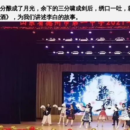
分酿成了月光，余下的三分啸成剑后，绣口一吐，
酒》，为我们讲述李白的故事。