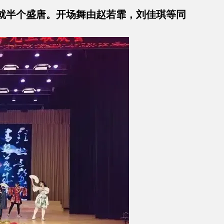
就半个盛唐。开场舞由赵若霏，刘佳琪等同