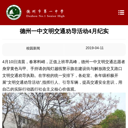

德州一中文明交通劝导活动4月纪实

首页

学校概况
2019-04-11
校园新闻

信息公开
4月10日清晨，春寒料峭，正值上班早高峰，德州一中文明交通志愿者
身穿黄色马甲、手持请勿闯灯越线警示旗在建设街与解放路交叉路口

教学教研
文明交通劝导执勤。在学校的统一安排下，各处室、各年级积极开
展“文明交通劝导活动”,指挥行人、引导车辆，提高交通安全意识，用

最新公告
自己的实际行动践行社会主义核心价值观。

校园新闻

科学技术实验校