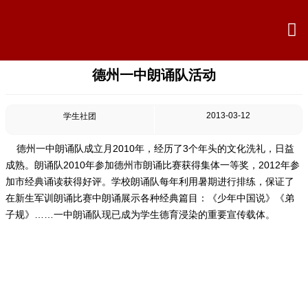

德州一中朗诵队活动

首页

学校概况
2013-03-12
学生社团

信息公开
德州一中朗诵队成立月2010年，经历了3个年头的文化洗礼，日益
成熟。朗诵队2010年参加德州市朗诵比赛获得集体一等奖，2012年参

教学教研
加市经典诵读获得好评。学校朗诵队每年利用暑期进行排练，保证了
在新生军训朗诵比赛中朗诵展示各种经典篇目：《少年中国说》《弟

最新公告
子规》……一中朗诵队现已成为学生德育浸染的重要宣传载体。

校园新闻

科学技术实验校