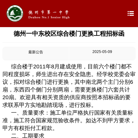

德州一中东校区综合楼门更换工程招标函

首页

学校概况
2025-05-09
最新公告

信息公开
综合楼于
2011年8月建成使用，目前六个楼门都不
同程度损坏，师生进出存在安全隐患。经学校党委会审

教学教研
议，拟对综合楼门进行更换，其中南北两个主门分别6
扇，东西四个侧门分别两扇，需要更换楼门六套共计

最新公告
20扇。欢迎具有相关资质的供应商按照本招标函的要
求联系甲方实地勘踏现场，进行投标。

校园新闻
一、质量要求：施工单位严格执行国家有关质量标
准，施工符合国家规范验收条件。如达不到甲方要求，

科学技术实验校
甲方有权拒付工程款。
二、工期要求