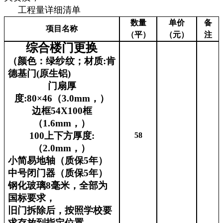
工程量详细清单
数量
单价
备
项目名称
（平）
（元）
注
综合楼门更换
（颜色：绿纱纹；材质:肯
德基门(原生铝)
门扇厚
度:80×46（3.0mm，）
边框54X100框
（1.6mm，）
100上下方厚度:
58
（2.0mm，）
小简易地轴（质保5年）
中号闭门器（质保5年）
钢化玻璃8毫米，全部为
国标要求，
旧门拆除后，按照学校要
求存放到指定位置