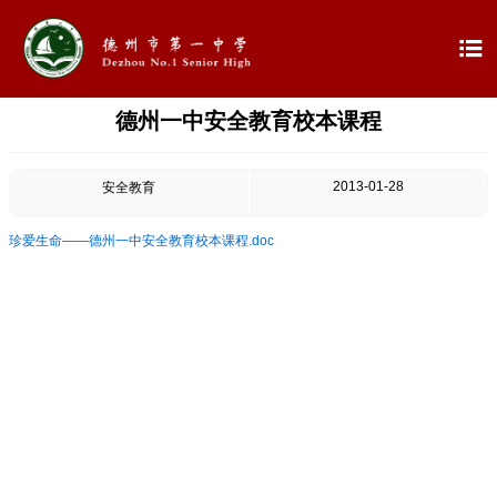

德州一中安全教育校本课程

首页

学校概况
2013-01-28
安全教育

信息公开
珍爱生命——德州一中安全教育校本课程.doc

教学教研

最新公告

校园新闻

科学技术实验校