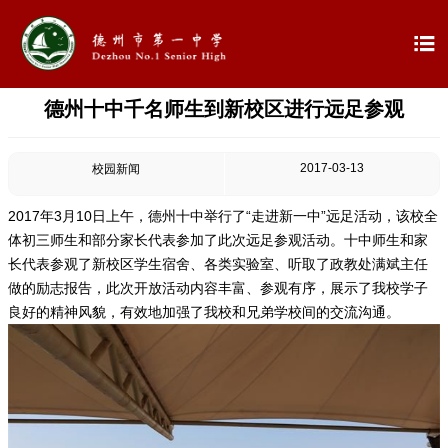

德州十中千名师生到新校区进行远足参观

首页

学校概况
2017-03-13
校园新闻

信息公开
2017年3月10日上午，德州十中举行了“走进新一中”远足活动，该校全
体初三师生和部分家长代表参加了此次远足参观活动。十中师生和家

教学教研
长代表参观了新校区学生宿舍、各类实验室、听取了政教处满斌主任
做的励志报告，此次开放活动内容丰富、参观有序，展示了我校学子

最新公告
良好的精神风貌，有效地加强了我校和兄弟学校间的交流沟通。

校园新闻

科学技术实验校