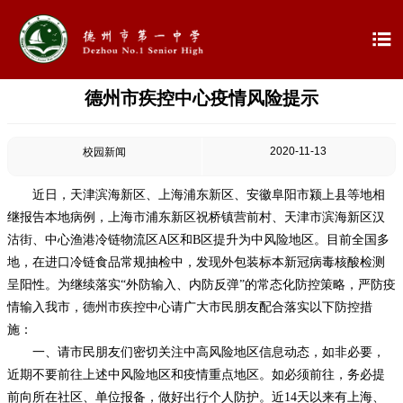

德州市疾控中心疫情风险提示

首页

学校概况
2020-11-13
校园新闻

信息公开
近日，天津滨海新区、上海浦东新区、安徽阜阳市颍上县等地相
继报告本地病例，上海市浦东新区祝桥镇营前村、天津市滨海新区汉

教学教研
沽街、中心渔港冷链物流区A区和B区提升为中风险地区。目前全国多
地，在进口冷链食品常规抽检中，发现外包装标本新冠病毒核酸检测

最新公告
呈阳性。为继续落实“外防输入、内防反弹”的常态化防控策略，严防疫
情输入我市，德州市疾控中心请广大市民朋友配合落实以下防控措

校园新闻
施：
一、请市民朋友们密切关注中高风险地区信息动态，如非必要，

科学技术实验校
近期不要前往上述中风险地区和疫情重点地区。如必须前往，务必提
前向所在社区、单位报备，做好出行个人防护。近14天以来有上海、