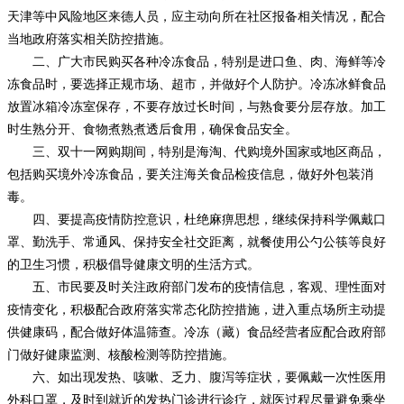
天津等中风险地区来德人员，应主动向所在社区报备相关情况，配合
当地政府落实相关防控措施。
二、广大市民购买各种冷冻食品，特别是进口鱼、肉、海鲜等冷
冻食品时，要选择正规市场、超市，并做好个人防护。冷冻冰鲜食品
放置冰箱冷冻室保存，不要存放过长时间，与熟食要分层存放。加工
时生熟分开、食物煮熟煮透后食用，确保食品安全。
三、双十一网购期间，特别是海淘、代购境外国家或地区商品，
包括购买境外冷冻食品，要关注海关食品检疫信息，做好外包装消
毒。
四、要提高疫情防控意识，杜绝麻痹思想，继续保持科学佩戴口
罩、勤洗手、常通风、保持安全社交距离，就餐使用公勺公筷等良好
的卫生习惯，积极倡导健康文明的生活方式。
五、市民要及时关注政府部门发布的疫情信息，客观、理性面对
疫情变化，积极配合政府落实常态化防控措施，进入重点场所主动提
供健康码，配合做好体温筛查。冷冻（藏）食品经营者应配合政府部
门做好健康监测、核酸检测等防控措施。
六、如出现发热、咳嗽、乏力、腹泻等症状，要佩戴一次性医用
外科口罩，及时到就近的发热门诊进行诊疗，就医过程尽量避免乘坐