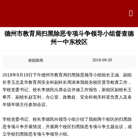

德州市教育局扫黑除恶专项斗争领导小组督查德

首页
州一中东校区

学校概况
2018-09-20
校园新闻

信息公开
2018年9月19日下午德州市教育局扫黑除恶领导小组组长王涵、副组

教学教研
长李玉忠及市教育局安全科副科长周涛来我校东校区督导检查工作，
学校党委书记、校长李德民出席会议并做工作报告，新校区副校长王

最新公告
希芹、副校长赵宝利，办公室、政教处、安全科相关科室负责人及各
年级年级主任参加会议。

校园新闻
学校党委书记、校长李德民向领导小组介绍了我校两个校区的扫黑除

恶专项斗争开展情况，开展两个校区扫黑除恶专项斗争主题会议，成
科学技术实验校
立学校扫黑除恶专项斗争领导小组。