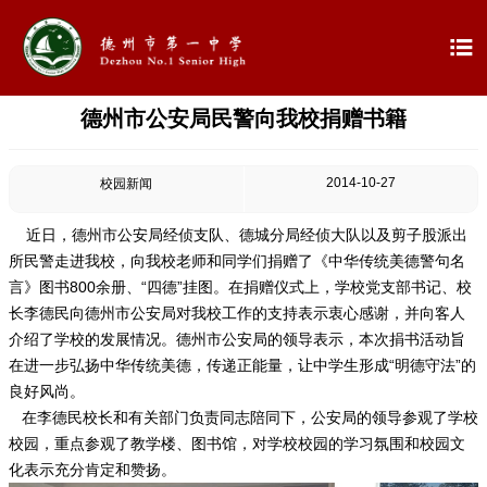

德州市公安局民警向我校捐赠书籍

首页

学校概况
2014-10-27
校园新闻

信息公开
近日，德州市公安局经侦支队、德城分局经侦大队以及剪子股派出
所民警走进我校，向我校老师和同学们捐赠了《中华传统美德警句名

教学教研
言》图书800余册、“四德”挂图。在捐赠仪式上，学校党支部书记、校
长李德民向德州市公安局对我校工作的支持表示衷心感谢，并向客人

最新公告
介绍了学校的发展情况。德州市公安局的领导表示，本次捐书活动旨
在进一步弘扬中华传统美德，传递正能量，让中学生形成“明德守法”的
良好风尚。

校园新闻
在李德民校长和有关部门负责同志陪同下，公安局的领导参观了学校
校园，重点参观了教学楼、图书馆，对学校校园的学习氛围和校园文

科学技术实验校
化表示充分肯定和赞扬。