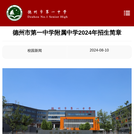

德州市第一中学附属中学2024年招生简章

首页

学校概况
2024-08-10
校园新闻

信息公开

教学教研

最新公告

校园新闻

科学技术实验校