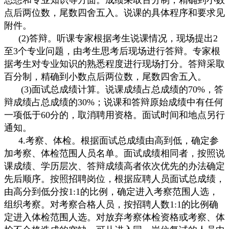
思想和专业知识等方面。成绩采取百分制，精确到小数
点后两位数，尾数四舍五入。说课的具体程序和要求见
附件。
(2)答辩。听课专家根据考生说课情况，现场提出2
至3个专业问题，由考生思考后现场进行答辩。专家根
据考生对专业知识的熟悉程度进行现场打分。答辩采取
百分制，精确到小数点后两位数，尾数四舍五入。
(3)面试总成绩计算。说课成绩占总成绩的70%，答
辩成绩占总成绩的30%；说课和答辩原始成绩中有任何
一项低于60分的，取消聘用资格。面试时间和地点另行
通知。
4.考察、体检。根据面试总成绩由高到低，确定参
加考察、体检范围人员名单。面试成绩相同者，按照说
课成绩、学历层次、答辩成绩高者依次优先的办法确定
先后顺序。按照招聘岗位，根据应聘人员面试总成绩，
由高分到低分按1:1的比例，确定进入考察范围人选，
组织考察。对考察合格人员，按招聘人数1:1的比例确
定进入体检范围人选。对放弃考察体检资格或考察、体