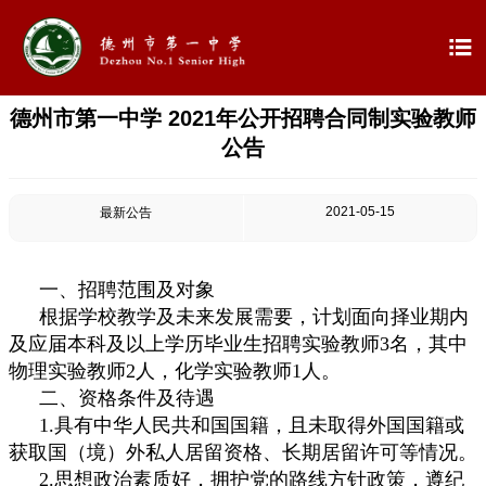

德州市第一中学 2021年公开招聘合同制实验教师

首页
公告

学校概况
2021-05-15
最新公告

信息公开

教学教研
一、招聘范围及对象
根据学校教学及未来发展需要，计划面向择业期内

最新公告
及应届本科及以上学历毕业生招聘实验教师3名，其中
物理实验教师2人，化学实验教师1人。

校园新闻
二、资格条件及待遇
1.具有中华人民共和国国籍，且未取得外国国籍或

科学技术实验校
获取国（境）外私人居留资格、长期居留许可等情况。
2.思想政治素质好，拥护党的路线方针政策，遵纪