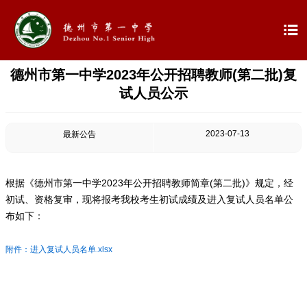

德州市第一中学2023年公开招聘教师(第二批)复

首页
试人员公示

学校概况
2023-07-13
最新公告

信息公开

教学教研
根据《德州市第一中学2023年公开招聘教师简章(第二批)》规定，经
初试、资格复审，现将报考我校考生初试成绩及进入复试人员名单公

最新公告
布如下：

校园新闻
附件：进入复试人员名单.xlsx

科学技术实验校