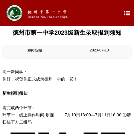

德州市第一中学2023级新生录取报到须知

首页

学校概况
2023-07-10
校园新闻

信息公开
高一新同学：

教学教研
你好，祝贺你正式成为德州一中的一员！

最新公告
新生报到须知
需完成两个环节：

校园新闻
环节一：线上操作时间,步骤 7月10日13:00—7月11日16:00 ①请
扫描下方二维码

科学技术实验校