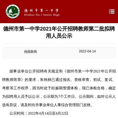

德州市第一中学2021年公开招聘教师第二批拟聘

首页
用人员公示

学校概况
2022-04-14
校园新闻

信息公开

教学教研
据事业单位公开招聘有关规定和《德州市第一中学2021年公开招
聘教师简章》的要求，朱秋林已通过报名、资格审查、初试、复试、

最新公告
考察等工作程序，因当时处于妊娠期暂缓体检，现已体检合格，确定

校园新闻
为拟聘用人员予以公示，公示期为7个工作日。公示期间，如对公示人
选有异议，请及时向市事业单位人事综合管理部门反映。

科学技术实验校
公示时间：2022年4月14日至4月22日