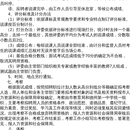
员叫停。
④、应聘者说课完毕，由工作人员引导至休息室，等候公布成绩。
4、评分标准及计分办法
（1）评分标准：依据课标及常规教学要求和专业特点制订评分标准。
说课按百分制计分。
（2）打分办法：评委依据评分标准进行现场打分。统计时去掉一个最
高分，去掉一个最低分，其他评委的平均分为考试人的说课成绩，分数取
小数点后2位。
（3）成绩公布：每组说课人员说课全部结束，由计分和监督人员对考
生的说课成绩汇总核对无误并签字后当场公布。
（4）最低合格分数线：面试考试总成绩低于70分的确定为不合格，
取消其聘用资格。
（5）评委由主管部门组织相关专家或教学经验丰富的教师7人组成，
测试题由主管部门负责。
5、时间、地点另行通知。
七、考察
根据面试成绩，按照招聘职位计划人数从高分到低分等额确定拟考察
人选，用人单位和业务主管部门要将拟考察对象的证书及相关资料报市人
力资源和社会保障局审核确定。考察由市教育局和德州第一中学统一组
织，主要考察拟聘用人员的资格条件、政治思想、道德品质、遵纪守法、
能力素质、受过奖惩、学习及工作表现等情况，同时还须复核其应回避情
况。出现考察不合格或放弃聘用资格的，报人力资源和社会保障局审核后
按规定依次递补。考察工作结束后，考察工作小组写出考察报告，签署意
见，报人力资源和社会保障局。
八、体检