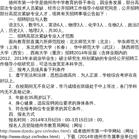
德州市第一中学是德州市中学教育的骨干单位，因业务发展，部分高
层次专业技术人员紧缺，经市公开招聘工作领导小组研究同意，公开招聘
部分高层次紧缺专业人才，现将有关招聘事项公告如下：
一、招聘职位与人数
语文5人，数学5人，英语6人，物理3人，化学3人，生物2人，政治2
人，历史2人，地理2人，共30人。

首页
二、招聘高层次紧缺专业人才范围
面向教育部直属六所师范院校：北京师范大学（北京）、华东师范大
学（上海）、东北师范大学（长春）、华中师范大学（武汉）、陕西师范

学校概况
大学（西安）、西南大学（重庆）招聘2014年应届（含择业期内的
2012、2013年未就业毕业生）硕士研究生,特别紧缺的专业经公开招聘工
作领导小组研究后，可适当放宽至本科学历。

信息公开
三、报考人员须具备下列条件
1、遵守宪法和法律，思想品德高尚，为人正派，学校综合考评在良
好以上。

教学教研
2、在校期间无不良记录，学习成绩在班级处于中上等次，各门学科
均无不及格记录。

最新公告
3、年龄在35周岁以下。
4、身心健康，适应应聘岗位要求的身体条件。
5、符合报考岗位专业要求的其它条件。

校园新闻
四、报名方式
报名时间：2014年3月6日8：00-3月15日18：00。
报名人员登陆德州市教育局网站（网址：

科学技术实验校
http://www.dzedu.gov.cn/index.html
）或者德州市第一中学网站（网址：
http://www.dzyz.cn/Index.html），下载《2014年德州市市属事业单位招