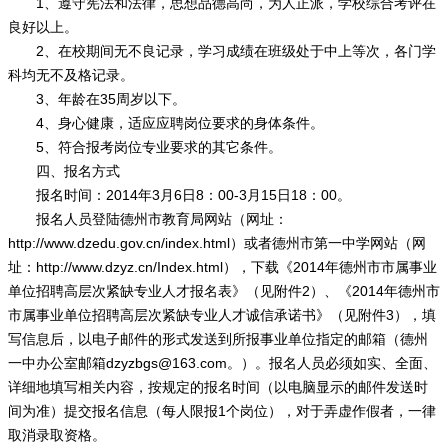
1、遵守宪法和法律，思想品德高尚，为人正派，学校综合考评在
良好以上。
2、在校期间无不良记录，学习成绩在班级处于中上等次，各门学
科均无不及格记录。
3、年龄在35周岁以下。
4、身心健康，适应应聘岗位要求的身体条件。
5、符合报考岗位专业要求的其它条件。
四、报名方式
报名时间：2014年3月6日8：00-3月15日18：00。
报名人员登陆德州市教育局网站（网址：
http://www.dzedu.gov.cn/index.html
）或者德州市第一中学网站（网
址：http://www.dzyz.cn/Index.html），下载《2014年德州市市属事业
单位招聘高层次紧缺专业人才报名表》（见附件2）、《2014年德州市
市属事业单位招聘高层次紧缺专业人才诚信承诺书》（见附件3），填
写信息后，以电子邮件的形式发送到所报事业单位指定的邮箱（德州
一中办公室邮箱dzyzbgs@163.com。）。报名人员必须如实、全面、
详细地填写相关内容，按规定的报名时间（以电脑显示的邮件发送时
间为准）提交报名信息（每人限报1个岗位），对于弄虚作假者，一律
取消录取资格。