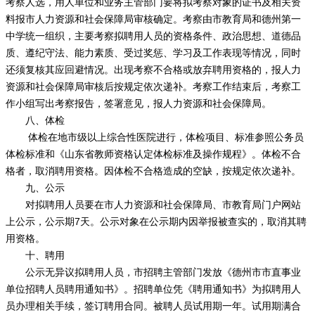
考察人选，用人单位和业务主管部门要将拟考察对象的证书及相关资
料报市人力资源和社会保障局审核确定。考察由市教育局和德州第一
中学统一组织，主要考察拟聘用人员的资格条件、政治思想、道德品
质、遵纪守法、能力素质、受过奖惩、学习及工作表现等情况，同时
还须复核其应回避情况。出现考察不合格或放弃聘用资格的，报人力
资源和社会保障局审核后按规定依次递补。考察工作结束后，考察工
作小组写出考察报告，签署意见，报人力资源和社会保障局。
八、体检
体检在地市级以上综合性医院进行，体检项目、标准参照公务员
体检标准和《山东省教师资格认定体检标准及操作规程》。体检不合
格者，取消聘用资格。因体检不合格造成的空缺，按规定依次递补。
九、公示
对拟聘用人员要在市人力资源和社会保障局、市教育局门户网站
上公示，公示期7天。公示对象在公示期内因举报被查实的，取消其聘
用资格。
十、聘用
公示无异议拟聘用人员，市招聘主管部门发放《德州市市直事业
单位招聘人员聘用通知书》。招聘单位凭《聘用通知书》为拟聘用人
员办理相关手续，签订聘用合同。被聘人员试用期一年。试用期满合