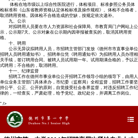
体检在地市级以上综合性医院进行，体检项目、标准参照公务员体
检标准和《山东省教师资格认定体检标准及操作规程》。体检不合格者，
取消聘用资格。因体检不合格造成的空缺，按规定依次递补。
九、公示
对拟聘用人员要在市人力资源和社会保障局、市教育局门户网站上公
示，公示期7天。公示对象在公示期内因举报被查实的，取消其聘用资
格。
十、聘用
公示无异议拟聘用人员，市招聘主管部门发放《德州市市直事业单位
招聘人员聘用通知书》。招聘单位凭《聘用通知书》为拟聘用人员办理相
关手续，签订聘用合同。被聘人员试用期一年。试用期满合格的，予以正
式聘用；不合格的，取消聘用。
十一、纪律监督
招聘工作在德州市事业单位公开招聘工作领导小组的领导下，由用人
单位业务主管部门具体承办，市纪委（监察局）全程监督，招聘工作要坚
持公平、公正、公开的原则，自觉接受社会各界监督，对违反招聘工作纪
律的，一经查实，严肃处理，给予党纪、政纪处分，并调离工作岗位。
" />
