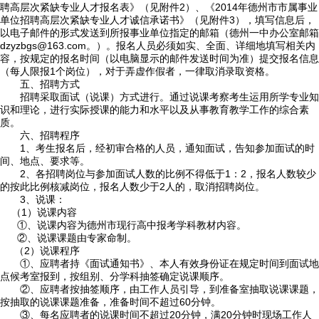
聘高层次紧缺专业人才报名表》（见附件2）、《2014年德州市市属事业
单位招聘高层次紧缺专业人才诚信承诺书》（见附件3），填写信息后，
以电子邮件的形式发送到所报事业单位指定的邮箱（德州一中办公室邮箱
dzyzbgs@163.com。）。报名人员必须如实、全面、详细地填写相关内
容，按规定的报名时间（以电脑显示的邮件发送时间为准）提交报名信息
（每人限报1个岗位），对于弄虚作假者，一律取消录取资格。
五、招聘方式
招聘采取面试（说课）方式进行。通过说课考察考生运用所学专业知
识和理论，进行实际授课的能力和水平以及从事教育教学工作的综合素
质。
六、招聘程序
1、考生报名后，经初审合格的人员，通知面试，告知参加面试的时
间、地点、要求等。
2、各招聘岗位与参加面试人数的比例不得低于1：2，报名人数较少
的按此比例核减岗位，报名人数少于2人的，取消招聘岗位。
3、说课：
（1）说课内容
①、说课内容为德州市现行高中报考学科教材内容。
②、说课课题由专家命制。
（2）说课程序
①、应聘者持《面试通知书》、本人有效身份证在规定时间到面试地
点候考室报到，按组别、分学科抽签确定说课顺序。
②、应聘者按抽签顺序，由工作人员引导，到准备室抽取说课课题，
按抽取的说课课题准备，准备时间不超过60分钟。
③、每名应聘者的说课时间不超过20分钟，满20分钟时现场工作人