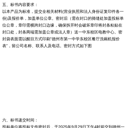
五、标书内容要求：
以本产品为标准，提交全相关材料(营业执照和法人身份证复印件各一
份)及报价单，加盖单位公章。密封后（需在封口的骑缝处加盖投标单
位公章，章印需横跨封口边缘，确保拆开时会破坏章印将封条粘贴在
封口处，封条两端需加盖公章或法人章）送一中东校区电教中心。密
封袋表面需以醒目方式印刷“德州市第一中学东校区餐厅洗碗机报价
表”，留公司名称、联系人及电话。密封方式如下图
六、标书递交时间：
投标单位将投标文件密封后，于2025年9月29日下午4时前交到德州一