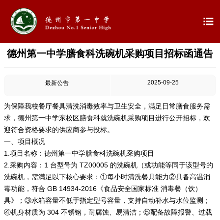

德州第一中学膳食科洗碗机采购项目招标函通告

首页

学校概况
2025-09-25
最新公告

信息公开
为保障我校餐厅餐具清洗消毒效率与卫生安全，满足日常膳食服务需
求，德州第一中学东校区膳食科就洗碗机采购项目进行公开招标，欢

教学教研
迎符合资格要求的供应商参与投标。
一、项目概况

最新公告
1.项目名称：德州第一中学膳食科洗碗机采购项目
2.采购内容：1 台型号为 TZ00005 的洗碗机（或功能等同于该型号的
洗碗机，需满足以下核心要求：①每小时清洗餐具能力②具备高温消

校园新闻
毒功能，符合 GB 14934-2016《食品安全国家标准 消毒餐（饮）
具》；③水箱容量不低于指定型号容量，支持自动补水与水位监测；

科学技术实验校
④机身材质为 304 不锈钢，耐腐蚀、易清洁；⑤配备故障报警、过载